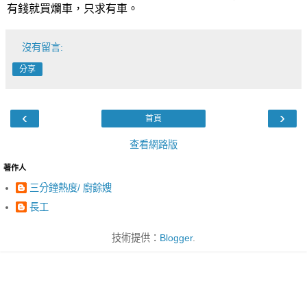
有錢就買爛車，只求有車。
沒有留言:
分享
‹
›
首頁
查看網路版
著作人
三分鐘熱度/ 廚餘嫂
長工
技術提供：
Blogger
.