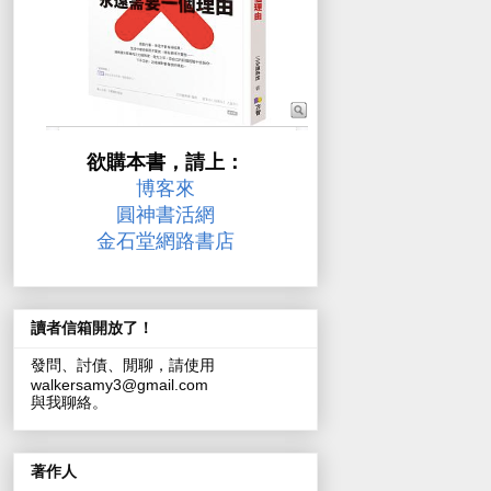
欲購本書，請上：
博客來
圓神書活網
金石堂網路書店
讀者信箱開放了！
發問、討債、閒聊，請使用
walkersamy3@gmail.com
與我聊絡。
著作人