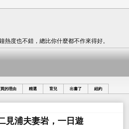
只有三分鐘熱度也不錯，總比你什麼都不作來得好。
要買的理由
精選
育兒
出書了
紐約
 二見浦夫妻岩，一日遊