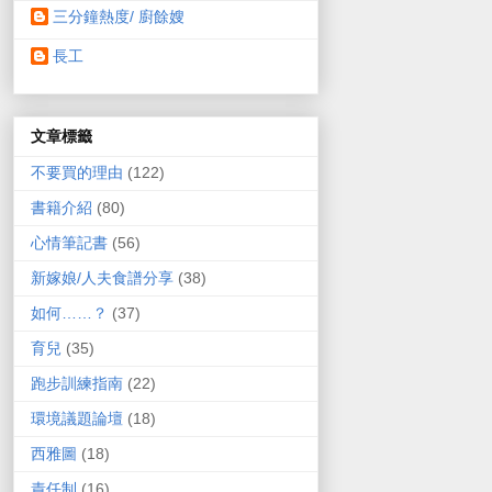
三分鐘熱度/ 廚餘嫂
長工
文章標籤
不要買的理由
(122)
書籍介紹
(80)
心情筆記書
(56)
新嫁娘/人夫食譜分享
(38)
如何……？
(37)
育兒
(35)
跑步訓練指南
(22)
環境議題論壇
(18)
西雅圖
(18)
責任制
(16)