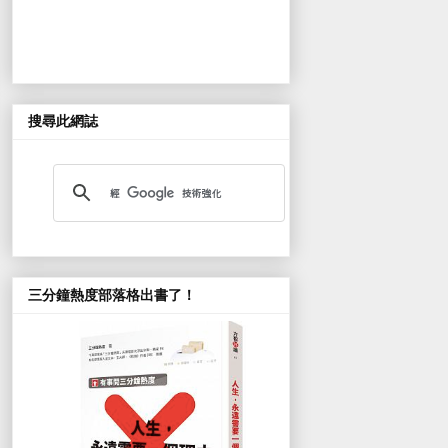
搜尋此網誌
三分鐘熱度部落格出書了！