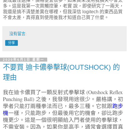
變成最佳選擇，價格便宜很多，如果買來沒用我損失不會太
多。這是我第一次買觸控筆，老實 說，即使研究了一兩天，
我還是搞不清楚差異在哪裡，但我深信 logitech 的東西品質
不會太差，真得直到使用後我才知道自己買了什麼。
沒有留言:
分享
2020年6月1日 星期一
不要買 迪卡儂拳擊球(OUTSHOCK) 的
理由
我在迪卡儂買了一顆
反射式
拳擊球 (Outshock Reflex
Punching Ball) 之後，我發現用途很少。嚴格講，初
學者只能打兩種拳法而已，最多三種。它就跟
跑步
機
一樣，只能跑步，但最後用它的機會，卻比跑步
機更少。這是一個很明顯給入門者使用的拳擊球，
不需安裝。因為，如果你是高手，通常會選擇買真