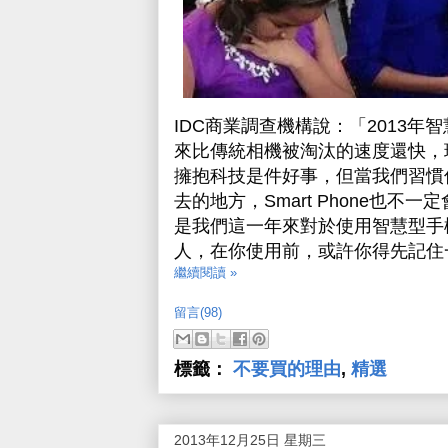
IDC商業調查機構說：「2013
來比傳統相機被淘汰的速度還快，
擁抱科技是件好事，但當我們習慣
去的地方，Smart Phone也
是我們這一年來對於使用智慧型手
人，在你使用前，或許你得先記住
繼續閱讀 »
留言(98)
標籤：
不要買的理由
,
精選
2013年12月25日 星期三