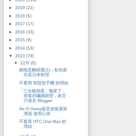
►
2019
(21)
►
2018
(5)
►
2017
(17)
►
2016
(33)
►
2015
(9)
►
2014
(53)
▼
2013
(79)
▼
12月
(5)
鍋燒意麵精選(1)－彰化新
玖富日本料理
不要用 智慧型手機 的理由
「三分鐘熱度」搬家了，
痞客邦繼續經營，新文
只發在 Blogger
Air-O-Swiss超音波振盪加
溼器 使用心得
不要買 HTC One Max 的
理由