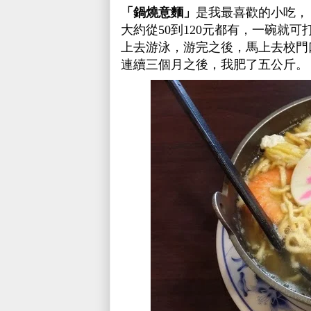
「鍋燒意麵」
是我最喜歡的小吃，
大約
從
50
到
120
元都有，一碗就可
上去游泳，游完之後，馬上去校門
連續三個月之後，我肥了五公斤。