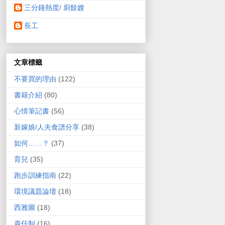
三分鐘熱度/ 廚餘嫂
長工
文章標籤
不要買的理由
(122)
書籍介紹
(80)
心情筆記書
(56)
新嫁娘/人夫食譜分享
(38)
如何……？
(37)
育兒
(35)
跑步訓練指南
(22)
環境議題論壇
(18)
西雅圖
(18)
責任制
(16)