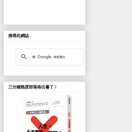
搜尋此網誌
三分鐘熱度部落格出書了！