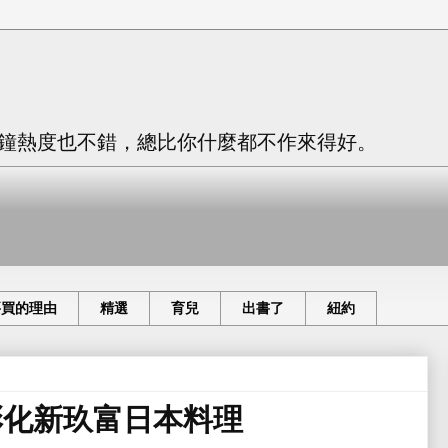
只有三分鐘熱度也不錯，總比你什麼都不作來得好。
要買的理由
精選
育兒
出書了
紐約
彰化新玖富日本料理