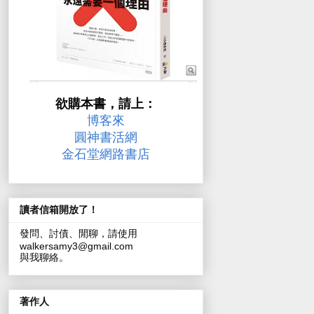
欲購本書，請上：
博客來
圓神書活網
金石堂網路書店
讀者信箱開放了！
發問、討債、閒聊，請使用
walkersamy3@gmail.com
與我聊絡。
著作人