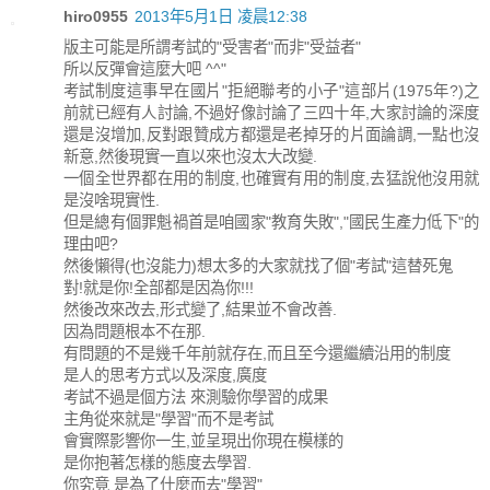
hiro0955
2013年5月1日 凌晨12:38
版主可能是所謂考試的"受害者"而非"受益者"
所以反彈會這麼大吧 ^^"
考試制度這事早在國片"拒絕聯考的小子"這部片(1975年?)之
前就已經有人討論,不過好像討論了三四十年,大家討論的深度
還是沒增加,反對跟贊成方都還是老掉牙的片面論調,一點也沒
新意,然後現實一直以來也沒太大改變.
一個全世界都在用的制度,也確實有用的制度,去猛說他沒用就
是沒啥現實性.
但是總有個罪魁禍首是咱國家"教育失敗","國民生產力低下"的
理由吧?
然後懶得(也沒能力)想太多的大家就找了個"考試"這替死鬼
對!就是你!全部都是因為你!!!
然後改來改去,形式變了,結果並不會改善.
因為問題根本不在那.
有問題的不是幾千年前就存在,而且至今還繼續沿用的制度
是人的思考方式以及深度,廣度
考試不過是個方法 來測驗你學習的成果
主角從來就是"學習"而不是考試
會實際影響你一生,並呈現出你現在模樣的
是你抱著怎樣的態度去學習.
你究竟 是為了什麼而去"學習"