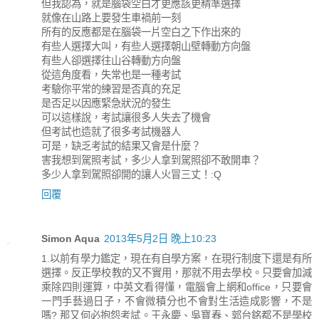
但我認為，就是腦袋空白才更應該更精準選擇
就像在山路上要發生車禍前一刻
所有的反應都是在腦袋一片空白之下作出來的
有些人選擇大叫，有些人選擇朝山壁轉動方向盤
有些人卻選擇往山谷轉動方向盤
從這角度看，失常也是一種考試
考驗你平常的練習是否真的充足
是否足以因應緊急狀況的發生
可以這樣說，考試讓很多人失去了機會
但考試也造就了很多考試機器人
可是，缺乏考試的結果又會是什麼？
害我想到駕照考試，多少人拿到駕照卻不敢開車？
多少人拿到駕照卻開的讓人火冒三丈！:Q
回覆
Simon Aqua
2013年5月2日 晚上10:23
1.以前有學力鑑定，現在有自學方案，在現行制度下還是有所
選擇。反正學校教的又不實用，那就不用去學校。只要會加減
乘除四則運算，中英文看得懂，電腦會上網和office，只要會
一門手藝過日子，不會微積分也不會對生活造成影響，不是
嗎? 那又何必抱怨考試。王永慶、吳寶春、郭台銘都不是學校