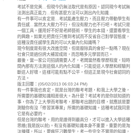
考試不是完美…但現今仍無法取代是有原因。認同現今考試無
法測出真正能力…但有甚麼方法可以測出內化知識…
有一件事可以肯定是…考試能產生壓力，而且壓力帶動學生有
責任感…當然太大壓力不行，但沒有壓力也不行吧。考試只是
一個工具，運用好不好是老師藝術，學生的本錢，還要看學生
的興趣。如果光把責任只推到考試而不反省自己對學習態度，
這種沒責任感學生真的可以大量內化知識嗎？
現今制度是有很大改進空間，但是廢除真的會好一點嗎？現在
社會只是過份誇大補習成效，而忽略多元學習而已。
最後，當一家公司招請需要人才，老闆當然看學歷程度，短時
間內那有方法測這個人的內化知識，只能從這人學歷和經驗判
斷這人好壞，這樣可能有點不公平，但這正是現今社會認同的
方法。
版主回覆：(05/02/2013 06:03:24 PM)
有一件事我也肯定，就是台灣的聯考考題，和我上大學之後，
所需要的基礎知識相差很大。為什麼？考試考的是你該知道的
事，你為了上大學而考聯考，那聯考出題的目標，就應該是要
測驗你有沒「修習某專業」所需的基礎知識。這種考試我同意
它是有必要的。
但是台灣的聯考，用的是誰得到最高分，才可以進入大學這種
思維(我是說以前)。有沒有基礎知識本身不重要，重要的是淘
汰揀擇，所以，要瘋狂刁難學生，考一些完全不實用的知識，