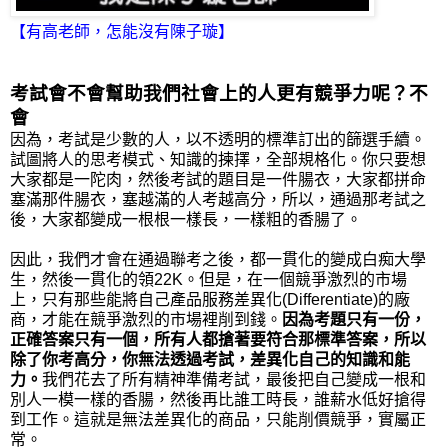
【有高老師，怎能沒有陳子璇】
考試會不會幫助我們社會上的人更有競爭力呢？不
會
因為，考試是少數的人，以不透明的標準訂出的篩選手續。
試圖將人的思考模式、知識的揀擇，全部規格化。你只要想
大家都是一陀肉，然後考試的題目是一件腸衣，大家都拼命
塞滿那件腸衣，塞越滿的人考越高分，所以，通過那考試之
後，大家都變成一根根一樣長，一樣粗的香腸了。
因此，我們才會在通過聯考之後，都一貫化的變成白痴大學
生，然後一貫化的領22K。但是，在一個競爭激烈的市場
上，只有那些能將自己產品服務差異化(Differentiate)的廠
商，才能在競爭激烈的市場裡削到錢。
因為考題只有一份，
正確答案只有一個，所有人都搶著要符合那標準答案，所以
除了你考高分，你無法透過考試，差異化自己的知識和能
力。
我們花去了所有精神準備考試，最後把自己變成一根和
別人一模一樣的香腸，然後再比誰工時長，誰薪水低好搶得
到工作。這就是無法差異化的商品，只能削價競爭，實屬正
常。