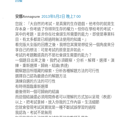
回覆
安娜Annapure
2013年5月2日 晚上7:00
您說：『大自然的考試，是真實的生存遊戲，他考你的就是生
存本身，你考過了你得到生存的權力。但你在學校考的考試，
其中的考題，並非你在社會謀生所需要的能力，即使是專業科
目，有太多都是已經過時無法使用的知識。』
看完版大全版的回應之後，我想您其實是想從另一個角度來分
享自己的想法：可是考試的原意並非如此。
考試的考題難道真的不是社會謀生需要的能力？
一個題目出來之後，我們必須觀察，分析，解釋，選擇，演
練，重新選擇，歸納，結論(表達)
觀察題目所隱藏的線索，分析各種解題方法的可行性
選擇自己認為最適合的解題方法
演練自選的方法的可行性
有時得面臨重新選擇
最後得到一個可歸納的結論
而這個結論還必須用閱券者可以理解的方式加以呈現（表達）
以上，把考試拿掉，放入你我的工作內容，生活細節
您就會發現考試其實就是一種不斷試誤學習的過程
我認為，考試不是無用