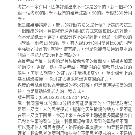
考試不一定有用，因為評測出來不一定是公平的。對一個考90
跟一個考80的同學，我們的確無法說，90的同學優於80分同
學。
但是如果要講能力，能力的評斷方法又是什麼? 所謂的考試是
一個籠統的詞，意指我們透過相同的方式來做每個人的評斷，
而不光是紙筆。更提，雖然分數不足以評斷，但是一個考80的
同學跟一個考10分的同學，有人說10分的同學會比80的同學
更強嗎? 很難吧? 就算他擁有能力，但是你卻無法通過基本的
測驗，這能力怎麼看也是有缺的。
為反考試而反，最後怕是會導致像當年的反體罰，結果更加無
所適從。 更提一點，連要考試、有範圍的研讀都無法做好的
學生，怎麼去期望他的能力? 不講追求高分 ， 至少課堂上的
基本總該搞懂 ， 你才能去追求所謂更高深的能力。
過度的考試會導致為考而讀的不求甚解，但是有時後適當的測
驗，也是幫助檢測能力的一種方式。
版主回覆：(05/01/2013 02:52:14 PM)
嗯，我同意考10分和80分相比可能是有差的。但我認為考試
是單一尺度，人的思考模式，還有他天生敏銳的地方，是不能
在單一尺度下衡量、表現出來。在課堂上聽過很多同學發表自
己對某件事的看法之後，我很驚訝每個人看到的重點都不同，
所以我相信人類思考模式，路徑的歧異度很大。如果我是個管
理者，我會思考怎麼利用這些完全不同思考模式的人，不是搞