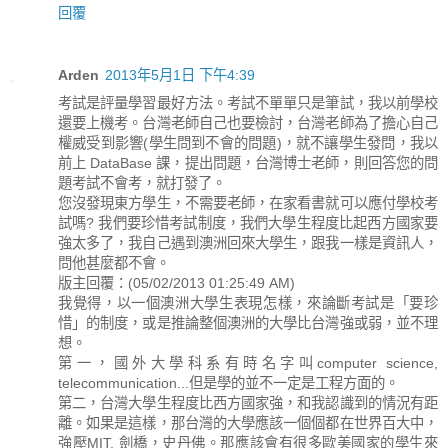
回覆
Arden
2013年5月1日 下午4:39
考試是評量學習最好方法。考試不單單只是筆試，我以前學校
還要上機考。台灣老師自己也要檢討，台灣老師為了擔心自己
權威受到影響(學生問到不會的問題)，就不讓學生發問，我以
前上 DataBase 課，提出問題，台灣博士老師，則回答您的問
題考試不會考，就打發了。
您沒發現東方學生，不需要老師，在家看書就可以應付學校考
試嗎? 我們要珍惜考試制度，我們大學生程度比起西方國家要
強太多了，我自己遇到澳洲回來大學生，跟我一樣是資訊人，
問他甚麼都不會。
版主回覆：(05/02/2013 01:25:49 AM)
我覺得，以一個澳洲大學生表現怎樣，來論斷考試是「要珍
惜」的制度，或是推論整個澳洲的大學比台灣強或弱，並不理
想。
第一，國外大學科系有時名字叫computer science,
telecommunication...但是學的並不一定是工程方面的。
第二，台灣大學生程度比西方國家強，和我認識到的情況有距
離。如果是這樣，那台灣的大學應該一個個都在世界百大中，
強壓MIT, 劍橋，史丹佛。那應該會有很多歐美國家的學生來