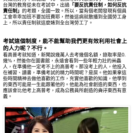
台灣的教育從未在考試中，出過
「要反抗責任制，如何反抗
責任制」
的考題，全國一致。所以，當有個老闆發現有個員
工會乖乖加班不要加班費耶，然後這病就散播到全國勞工身
上，所以責任制就這麼婊到全台灣勞工了。
考試這個制度，能不能幫助我們更有效利用社會上
的人力呢？不行。
看高普考就知道，新聞說幾萬人去考幾個名額，錄取率是0.
幾%，然後你在圖書館，永遠會看到一些年輕力壯的
米蟲
人，在準備他一定考不上的高普考。那沒考上的人，他投入
在補習、讀書，準備考試的精力時間呢？是屎。他如果拿這
些時間精神去做他喜歡的工作，充實他喜歡的知識，他學到
的東西可能是一生能跟著他的。他能為社會創造的東西，也
應該會比他考上高普考，成為公務員所創造的
貪汙
東西有意
義。