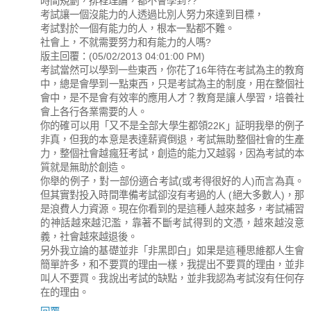
時間規劃，排程理論，都不會學到??
考試讓一個沒能力的人透過比別人努力來達到目標，
考試對於一個有能力的人，根本一點都不難。
社會上，不就需要努力和有能力的人嗎?
版主回覆：(05/02/2013 04:01:00 PM)
考試當然可以學到一些東西，你花了16年待在考試為主的教育
中，總是會學到一點東西，只是考試為主的制度，用在整個社
會中，是不是會有效率的應用人才？教育是讓人學習，培養社
會上各行各業需要的人。
你的確可以用「又不是全部大學生都領22K」証明我舉的例子
非真，但我的本意是表達薪資倒退，考試無助整個社會的生產
力，整個社會越瘋狂考試，創造的能力又越弱，因為考試的本
質就是無助於創造。
你舉的例子，對一部份適合考試(或考得很好的人)而言為真。
但其實對投入時間準備考試卻沒有考過的人 (絕大多數人)，那
是浪費人力資源。現在你看到的是這種人越來越多，考試補習
的神話越來越氾濫，靠著不斷考試得到的文憑，越來越沒意
義，社會越來越退後。
另外我立論的基礎並非「非黑即白」如果是這種思維都人生會
簡單許多，和不要買的理由一樣，我提出不要買的理由，並非
叫人不要買。我說出考試的缺點，並非我認為考試沒有任何存
在的理由。