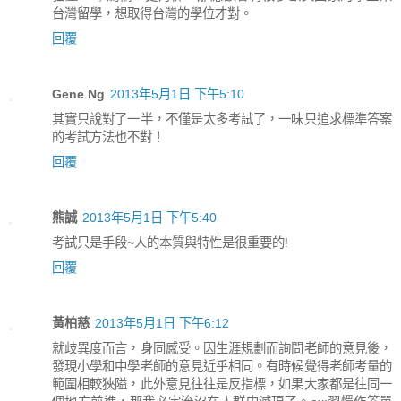
台灣留學，想取得台灣的學位才對。
回覆
Gene Ng
2013年5月1日 下午5:10
其實只說對了一半，不僅是太多考試了，一味只追求標準答案
的考試方法也不對！
回覆
熊誠
2013年5月1日 下午5:40
考試只是手段~人的本質與特性是很重要的!
回覆
黃柏慈
2013年5月1日 下午6:12
就歧異度而言，身同感受。因生涯規劃而詢問老師的意見後，
發現小學和中學老師的意見近乎相同。有時候覺得老師考量的
範圍相較狹隘，此外意見往往是反指標，如果大家都是往同一