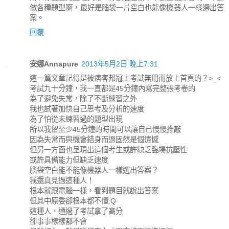
做各種題型啊，最好是腦袋一片空白也能像機器人一樣選出答
案。
回覆
安娜Annapure
2013年5月2日 晚上7:31
這一篇文章記得是被痞客邦冠上考試無用而放上首頁的？>_<
考試九十分鐘，我一直都是45分鐘內寫完整張考卷的
為了避免失常，除了不斷練習之外
我也試著加快自己思考及分析的速度
為了怕從未練習過的題型出現
所以我留至少45分鐘的時間可以讓自己慢慢推敲
因為失常而與機會錯身而過固然是個遺憾
但另一方面也呈現出這個考生或許缺乏臨場抗壓性
或許具備能力但缺乏速度
腦袋空白能不能像機器人一樣選出答案？
我還真見過這種人！
根本就跟電腦一樣，看到題目就說出答案
但其中原委卻根本都不懂:Q
這種人，通過了考試拿了高分
卻事事樣樣都不會