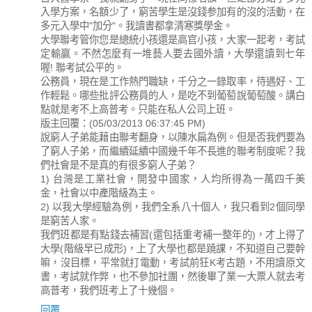
入學方案，名額少了，窮苦學生是沒錢参加有的沒的活動，在
多元入學中"加分"。我讀書都拿清寒獎學金。
大學聯考管你您是總統小孩還是高官小孩，大家一起考，考試
定輸贏。不然怎麼有一堆藝人要去國外讀，大學還讀到七年
喔! 聯考試公平的。
公務員，現在是工作熱門職缺，千分之一錄取率，待遇好、工
作輕鬆。哪些批評公務員的人，是吃不到葡萄說葡萄酸。講白
點就是考不上高普考。只能在私人公司上班。
版主回覆：(05/03/2013 06:37:45 PM)
說窮人子弟能藉由聯考翻身，以陳水扁為例。但是否我們要為
了窮人子弟，而繼續延續中國幾千年不長進的聯考制度呢？我
們社會是不是真的有很多窮人子弟？
1) 台灣是工業社會，開發中國家，人均所得為一萬四千美
金，社會以中產階級為主。
2) 以我大學經驗為例，我們全系八十個人，我只看到2個同學
是窮苦人家。
我們班都是有點錢去補習(還包括重考補一整年的)，才上得了
大學(階級早已成形)，上了大學也都是蹺課，不知道自己要幹
嘛，沒目標，平常就打電動，考試前狂K考古題，不用讀原文
書，考試就作弊，也不參加社團，然後畢了業一大票人就去考
高普考，我們班考上了十幾個。
回覆