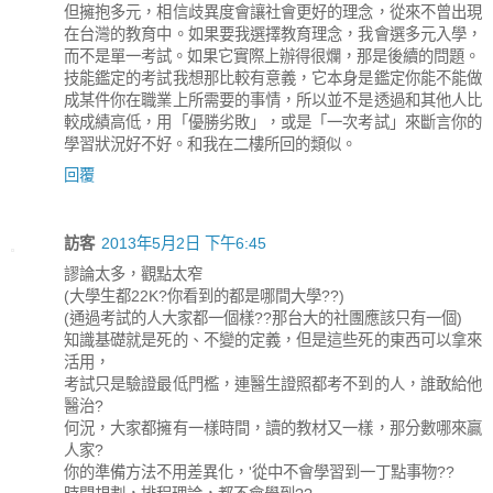
但擁抱多元，相信歧異度會讓社會更好的理念，從來不曾出現
在台灣的教育中。如果要我選擇教育理念，我會選多元入學，
而不是單一考試。如果它實際上辦得很爛，那是後續的問題。
技能鑑定的考試我想那比較有意義，它本身是鑑定你能不能做
成某件你在職業上所需要的事情，所以並不是透過和其他人比
較成績高低，用「優勝劣敗」，或是「一次考試」來斷言你的
學習狀況好不好。和我在二樓所回的類似。
回覆
訪客
2013年5月2日 下午6:45
謬論太多，觀點太窄
(大學生都22K?你看到的都是哪間大學??)
(通過考試的人大家都一個樣??那台大的社團應該只有一個)
知識基礎就是死的、不變的定義，但是這些死的東西可以拿來
活用，
考試只是驗證最低門檻，連醫生證照都考不到的人，誰敢給他
醫治?
何況，大家都擁有一樣時間，讀的教材又一樣，那分數哪來贏
人家?
你的準備方法不用差異化，'從中不會學習到一丁點事物??