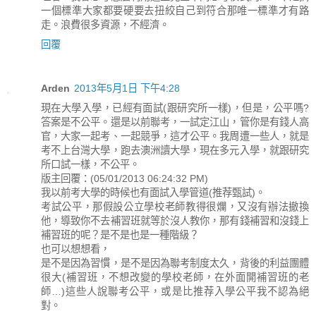
一個標準大家都要硬要去扭絞自己到符合那唯一標準才有路
走。浪費很多資源，不經濟。
回覆
Arden
2013年5月1日 下午4:28
現在大學入學，已經有面試(跟研究所一樣)，但是，公平嗎?
答案是不公平。還是以前聯考，一試定江山，管你是有錢人高
官，大家一起考、一起競爭，這才公平。我周遭一些人，就是
考不上台灣大學，跑去澳洲讀大學，現在多元入學，就跟研究
所口試一樣，不公平。
版主回覆：(05/01/2013 06:24:32 PM)
我以前考大學的時候也有面試入學管道(推荐甄試)。
考試公平，那假設公立學校老師教得很爛，又沒有辦法撤換
他，導致你不去補習班就等於沒人教你，那有錢補習和沒錢上
補習班的呢？是不是也是一種階級？
也可以想想看，
是不是因為習慣，是不是因為聯考制度太久，背後的利益團體
很大(補習班，不想改變的學校老師，在外面開補習班的老
師…)這些人說聯考公平，或是比推荐入學公平我不認為絕
對。