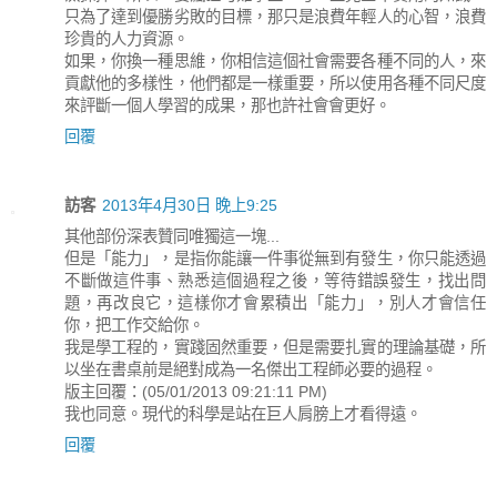
只為了達到優勝劣敗的目標，那只是浪費年輕人的心智，浪費
珍貴的人力資源。
如果，你換一種思維，你相信這個社會需要各種不同的人，來
貢獻他的多樣性，他們都是一樣重要，所以使用各種不同尺度
來評斷一個人學習的成果，那也許社會會更好。
回覆
訪客
2013年4月30日 晚上9:25
其他部份深表贊同唯獨這一塊...
但是「能力」，是指你能讓一件事從無到有發生，你只能透過
不斷做這件事、熟悉這個過程之後，等待錯誤發生，找出問
題，再改良它，這樣你才會累積出「能力」，別人才會信任
你，把工作交給你。
我是學工程的，實踐固然重要，但是需要扎實的理論基礎，所
以坐在書桌前是絕對成為一名傑出工程師必要的過程。
版主回覆：(05/01/2013 09:21:11 PM)
我也同意。現代的科學是站在巨人肩膀上才看得遠。
回覆