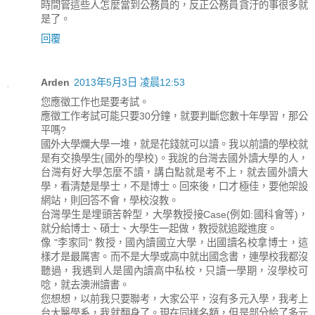
時間管這些人怎麼當到公務員的，反正公務員貪汙的事很多就
是了。
回覆
Arden
2013年5月3日 凌晨12:53
您應徵工作也是要考試。
應徵工作考試可能只要30分鐘，就要判斷您數十年學習，那公
平嗎?
國外大學爛大學一堆，就是花錢就可以讀。我以前讀的學校就
是有交換學生(國外的學校)。我說的台灣去國外讀大學的人，
台灣有好大學怎麼不讀，講白點就是考不上，就去國外讀大
學，看清楚是學士，不是博士。回來後，口才極佳，要他架設
網站，則回答不會，學校沒教。
台灣學生是埋頭苦幹型，大學教授接Case(例如:國科會等)，
就分給博士、碩士、大學生一起做，教授就追蹤進度。
像 "李家同" 教授，國內讀國立大學，出國讀名校拿博士，這
樣才是最厲害。而不是大學或高中就出國念書，連學校我都沒
聽過，我遇到人是國內讀高中私校，只讀一學期，沒學校可
唸，就去澳洲讀書。
您想想，以前我只要聯考，大家公平，沒有多元入學，我考上
台大醫學系，我就翻身了。現在同樣名額，但是部分給了多元