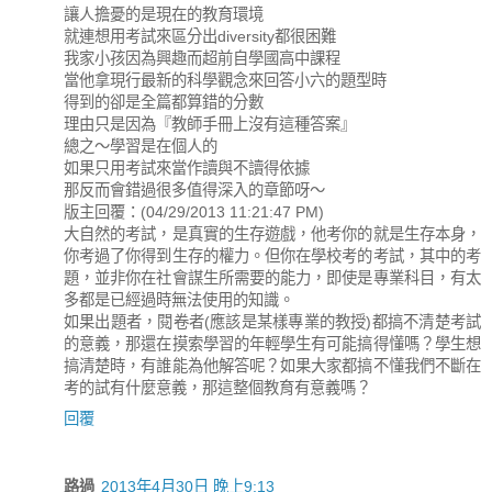
讓人擔憂的是現在的教育環境
就連想用考試來區分出diversity都很困難
我家小孩因為興趣而超前自學國高中課程
當他拿現行最新的科學觀念來回答小六的題型時
得到的卻是全篇都算錯的分數
理由只是因為『教師手冊上沒有這種答案』
總之～學習是在個人的
如果只用考試來當作讀與不讀得依據
那反而會錯過很多值得深入的章節呀～
版主回覆：(04/29/2013 11:21:47 PM)
大自然的考試，是真實的生存遊戲，他考你的就是生存本身，
你考過了你得到生存的權力。但你在學校考的考試，其中的考
題，並非你在社會謀生所需要的能力，即使是專業科目，有太
多都是已經過時無法使用的知識。
如果出題者，閱卷者(應該是某樣專業的教授)都搞不清楚考試
的意義，那還在摸索學習的年輕學生有可能搞得懂嗎？學生想
搞清楚時，有誰能為他解答呢？如果大家都搞不懂我們不斷在
考的試有什麼意義，那這整個教育有意義嗎？
回覆
路過
2013年4月30日 晚上9:13