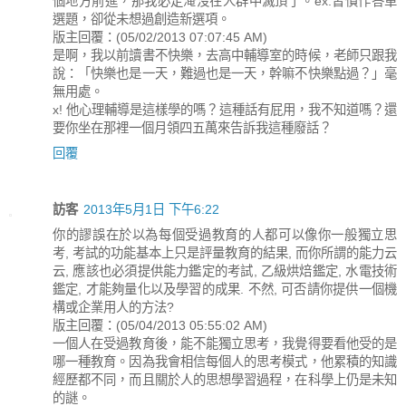
個地方前進，那我必定淹沒在人群中滅頂了。ex:習慣作答單
選題，卻從未想過創造新選項。
版主回覆：(05/02/2013 07:07:45 AM)
是啊，我以前讀書不快樂，去高中輔導室的時候，老師只跟我
說：「快樂也是一天，難過也是一天，幹嘛不快樂點過？」毫
無用處。
x! 他心理輔導是這樣學的嗎？這種話有屁用，我不知道嗎？還
要你坐在那裡一個月領四五萬來告訴我這種廢話？
回覆
訪客
2013年5月1日 下午6:22
你的謬誤在於以為每個受過教育的人都可以像你一般獨立思
考, 考試的功能基本上只是評量教育的結果, 而你所謂的能力云
云, 應該也必須提供能力鑑定的考試, 乙級烘焙鑑定, 水電技術
鑑定, 才能夠量化以及學習的成果. 不然, 可否請你提供一個機
構或企業用人的方法?
版主回覆：(05/04/2013 05:55:02 AM)
一個人在受過教育後，能不能獨立思考，我覺得要看他受的是
哪一種教育。因為我會相信每個人的思考模式，他累積的知識
經歷都不同，而且關於人的思想學習過程，在科學上仍是未知
的謎。