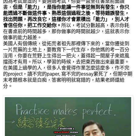
因為考試是虛的。要通過考試，你要一直坐在書桌前面讀
書，
但是「能力」，是指你能讓一件事從無到有發生，你只
能透過不斷做這件事、熟悉這個過程之後，等待錯誤發生，
找出問題，再改良它，這樣你才會累積出「能力」，別人才
會信任你，把工作交給你。
所以，考試分數越高，表示你耗
在書桌前的時間越多，那你做事的時間就越少，這就表示你
做事的能力越差。
美國人有個傳統，從拓荒者祖先那裡傳下來的，當你遷徙到
一片荒蕪的土地上，要教育下一代生存，你他媽的考一百分
沒用，你要在荒野上生得出一把火，蓋得起一間屋子來遮風
擋雨才有用。所以，學習的時候，去把東西做出來最重要。
在美國上過學的人，很多人會覺得作業怎麼這麼多，作不完
的project，讀不完的paper, 寫不完的essay累死了，但期中期
末考題根本就是白痴，答案明明就寫錯的，結果老師還給
分。