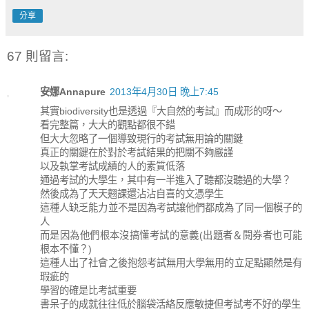
分享
67 則留言:
安娜Annapure
2013年4月30日 晚上7:45
其實biodiversity也是透過『大自然的考試』而成形的呀～
看完整篇，大大的觀點都很不錯
但大大忽略了一個導致現行的考試無用論的關鍵
真正的關鍵在於對於考試結果的把關不夠嚴謹
以及執掌考試成績的人的素質低落
通過考試的大學生，其中有一半進入了聽都沒聽過的大學？
然後成為了天天翹課還沾沾自喜的文憑學生
這種人缺乏能力並不是因為考試讓他們都成為了同一個模子的
人
而是因為他們根本沒搞懂考試的意義(出題者＆閱券者也可能
根本不懂？)
這種人出了社會之後抱怨考試無用大學無用的立足點顯然是有
瑕疵的
學習的確是比考試重要
書呆子的成就往往低於腦袋活絡反應敏捷但考試考不好的學生