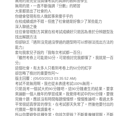
無用的是完全沒搞懂考試的真諦的教師及學生
無用的是，一直不斷強調『分數』的陋習
大家都是出了社會的人
你總會發現有些人做起事來傻乎乎的
在校成績或許不錯，但進了社會總是好像少了某些能力
深入聊過之後
往往會發現對方其實在校考試成績好只是因為善於分辨題型及
找出解題方法
但卻缺乏『遇到沒見過沒學過的題型時可以想辦法找出方法的
能力』
套句我家兒子說的『我每次考試都一百分』
『雖然考券上可能是50分，可是檢討完我都懂了，我就是一百
分』
這個社會，有太多人只看到考卷上的50分的紅字
卻忽略了檢討的重要性阿～
版主回覆：(05/03/2013 03:35:52 AM)
考試不是無用啊，我也從未表達考試100%無用。
只是說考一個試大約90分鐘吧，這90分鐘產生的結果，要拿
來論斷一個人幾年的學習成果。我覺得考試中的90分鐘，要做
完幾十題，應該沒有時間每題慢慢想，慢慢推論吧。看過太多
平常很認真學習的學生，在考試那天失常了。然後他要付出的
代價是一整年重讀重考。
所以你要避免這種失常，你該怎麼辦？不斷重複練習啊，不斷