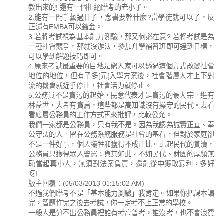
教出來的! 還有一個拒絕聯考的老小子。
2.能有一門手藝過日子，念書要幹什麼?當學徒就可以了，反
正還有EMBA可以鍍金。
3.若將考試視為基本能力測驗，那又何必在意? 若將考試是為
一種社會競爭，那就沒辦法，參加升學補習班即可達到目標，
可以學到解題技巧即可。
4.原來考試最重要的目地是窮人家可以透過這個方式改變社會
地位的地位，但有了多[元]入學方案後，社會階層人才上下對
流的機會就近乎停止，社會活力就停止。
5.公務員不是貪污的起始，民意代表才是貪污的最大宗，進有
林益世，大者有貪扁，這些都是高知識沒有操守的民代。去看
看底層公務員的工作方式再來批評，比較公允。
我們一家都是公務員，只有我不是。因為我認為誠實正直、奉
公守法的人，留在公務系統服務是社會的基石，但對於家庭卻
不是一件好事，個人犧牲和獲得不成正比。比起民代的貪瀆，
公務員只獲得眾人訾罵；與其如此，不如民代、財團的厚顏無
恥當起真小人，無須對法案負責，還能從中獲取暴利，多好
呀!
版主回覆：(05/03/2013 03:15:02 AM)
不過我們聯考不是「基本能力測驗」我肯定。如果你把課本讀
完，習題作完之後去考試，你一定考不上正常的學校。
一般人是分不出公務員裡誰有考高普考，誰沒考，也不會浪費