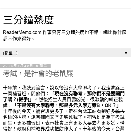
三分鐘熱度
ReaderMemo.com 作事只有三分鐘熱度也不錯，總比你什麼
都不作來得好。
▼
2013年4月30日 星期二
考試，是社會的老鼠屎
十年前，我聽到流言，說以後沒有大學聯考了，我走進路上
一間補習班，問他們：
「現在沒有聯考，那你們不是要關門
了嗎？(搓手)」
。然後招生人員目露凶光，很激動的糾正我
說：
「不是沒有大學聯考，那是多元入學方案B，OK？」
十年後的今天，補習班更多了，
走在台北車站看到好多
藝人
名師的招牌，
還有補國文歷史笑死我了。補習班是為了考試
而生，更多補習班，表示社會上有更多人要去考更多試。幹
得好！
政府和補教界成功把餅作大了
。十年後的今天，台灣