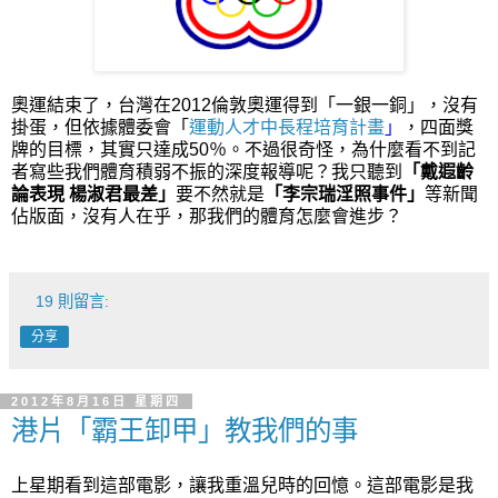
奧運結束了，台灣
在2012倫敦奧運
得到「一銀一銅」，沒有
掛蛋，但依據體委會「
運動人才中長程培育計畫
」
，四面獎
牌的目標，其實只達成50％。不過很奇怪，為什麼看不到記
者寫些我們體育積弱不振的深度報導呢？我只聽到
「戴遐齡
論表現 楊淑君最差」
要不然就是
「李宗瑞淫照事件」
等新聞
佔版面，沒有人在乎，那我們的體育怎麼會進步？
19 則留言:
分享
2012年8月16日 星期四
港片「霸王卸甲」教我們的事
上星期看到這部電影，讓我重溫兒時的回憶。這部電影是我