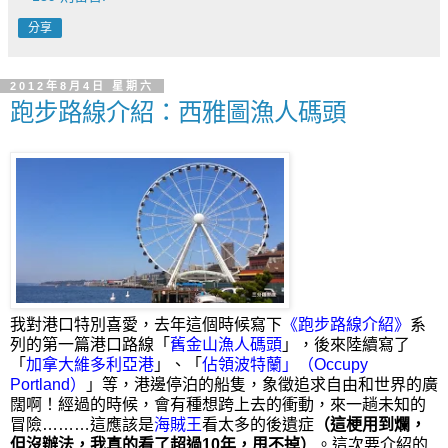
分享
2012年8月4日 星期六
跑步路線介紹：西雅圖漁人碼頭
我對港口特別喜愛，去年這個時候寫下
《
跑步路線介紹
》
系
列的第一篇港口路線「
舊金山漁人碼頭
」，後來陸續寫了
「
加拿大維多利亞港
」、「
佔領波特蘭」（Occupy
Portland）
」等，港邊停泊的船隻，象徵
追求自由和世界的廣
闊啊！
經
過的時候，會
有種想跨上去的衝動，
來一
趟未知的
冒險………這
應該是
海賊王
看太多的後遺症
（這
梗用到爛，
但沒辦法，我真的看了超過10年，甩不掉）
。這次要介紹的