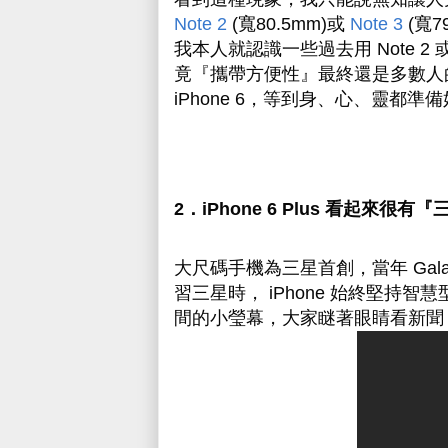
Note 2
(寬80.5mm)或
Note 3
(寬7
我本人就認識一些過去用 Note 2 
竟『攜帶方便性』最終還是多數人的
iPhone 6，等到身、心、靈都準備好了
2．iPhone 6 Plus 看起來很有『
大尺碼手機為三星首創，當年 Gala
習三星時，
iPhone 始終堅持智
間的小瑩幕，大家瞇著眼睛看新聞