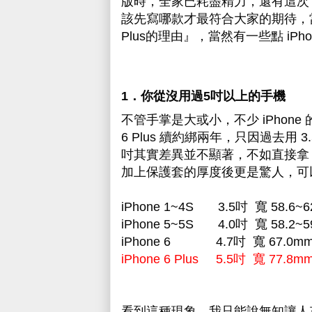
版時，全家已耗盡精力
，還有這次 
該先寫哪款才最符合大家的期待，
Plus的理由』，當然有一些點 iP
1
．
你從沒用過5吋以上的手機
不管手掌是大或小，不少 iPhone
6 Plus 續約綁兩年，只因過去用 3
吋其實差異並不顯著，不如直接拿 5
加上保護套的厚度後更是驚人，可
iPhone 1~4S 3.5吋 寬 58.6~6
iPhone 5~5S 4.0吋 寬 58.2~
iPhone 6 4.7吋
寬 67.0m
iPhone 6 Plus 5.5吋 寬 77.8m
看到這種現象，我只能說無知讓人