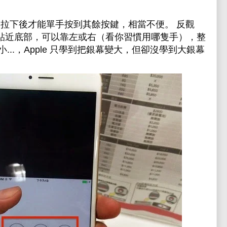
 將螢幕拉下後才能單手按到其餘按鍵，相當不便。
反觀
話的鍵盤貼近底部，可以靠左或右（看你習慣用哪隻手），整
..，Apple 只學到把銀幕變大，但卻沒學到大銀幕