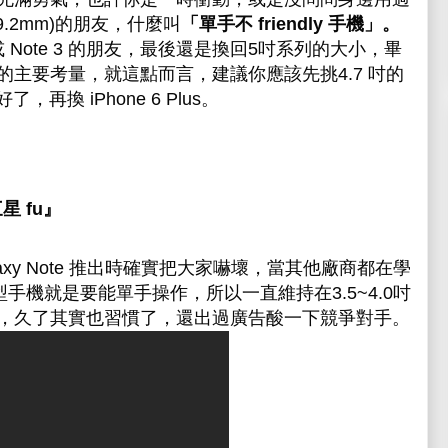
9.2mm)的朋友，什麼叫
「單手不 friendly 手機」。
或 Note 3 的朋友，最後還是換回5吋系列的大小，畢
主要考量，就這點而言，建議你應該先挑4.7 吋的
，再換 iPhone 6 Plus。
三星
fu
』
xy Note 推出時確實把大家嚇壞，當其他廠商都在學
慧型手機就是要能單手操作，所以一直維持在3.5~4.0吋
，久了其實也習慣了，還出過廣告酸一下競爭對手。