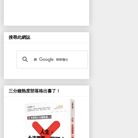
搜尋此網誌
三分鐘熱度部落格出書了！