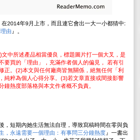
 在
2014年9月
上市
，而且連它會出一大一小都猜中:
 的理由
』。
1)文中所述產品相當優良，標題圖片打一個大叉，是
不要買的「理由」，充滿作者個人的偏見， 若有引
修正。(2)本文與任何廠商皆無關係，絕無任何「利
，純粹為個人心得分享。(3)若文章直接或間接影響
分鐘熱度部落格與本文作者概不負責。
後，短期內她生活無法自理，導致寫稿時間在零與負
生，永遠需要一個理由：有事問三分鐘熱度
』一書出