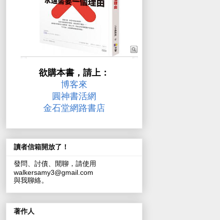
欲購本書，請上：
博客來
圓神書活網
金石堂網路書店
讀者信箱開放了！
發問、討債、閒聊，請使用
walkersamy3@gmail.com
與我聊絡。
著作人