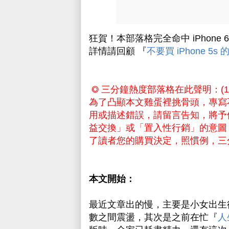
狂賀！本部落格完全命中 iPhone 6
詳情請回顧 『
不要買 iPhone 5s
◎ 三分鐘熱度部落格在此聲明：(
為了凸顯本文雞蛋裡挑骨頭，專寫
用或描述錯誤，請留言告知，將予
益交換」或「置入性行銷」的意圖
了讀者您的購買決定，照慣例，三
本文開始：
最近文章出的慢，主要是小女出生
數之間震盪，其次是之前在忙『
人