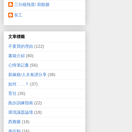
三分鐘熱度/ 廚餘嫂
長工
文章標籤
不要買的理由
(122)
書籍介紹
(80)
心情筆記書
(56)
新嫁娘/人夫食譜分享
(38)
如何……？
(37)
育兒
(35)
跑步訓練指南
(22)
環境議題論壇
(18)
西雅圖
(18)
責任制
(16)