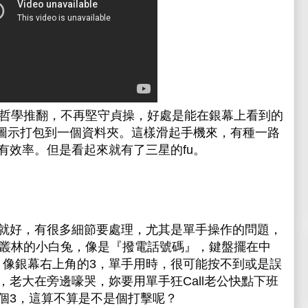
去堅持的哲學推翻，不再堅守貞操，好處是能在銀幕上看到的
個圖示打包到一個資料夾。這樣滑起手機來，有種一路
有效率。但是看起來就有了三星的fu。
就好，有很多細節要處理，尤其是單手操作的問題，
像是誤入叢林的小白兔，像是『撥電話號碼』，鍵盤擺在中
#，像銀幕右上角的3，單手用時，很可能按不到或是誤
老大在旁邊嚎哭，妳要用單手狂Call老公快點下班
個3，這算不算是不是個打擊呢？