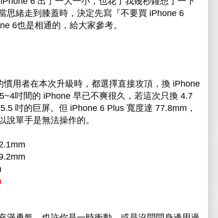
iPhone 6 出了一大一小，也花了我幾秒鐘想了一下
當思緒走到膝蓋時，決定先寫『
不要買 iPhone 6
hone 6也是相通的，給大家參考。
 的慣用者在本次升級時，都選擇直接攻頂，換 iPhone
.5~4吋間的 iPhone 早已不爽很久，若這次只換 4.7
.5 吋的巨屏。
但 iPhone 6 Plus 寬度達 77.8mm，
以說
單手是無法操作的
。
2.1mm
59.2mm
m
m
充滿勇氣，也許你是一時衝動，或是沒問問身邊用過