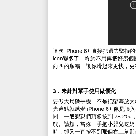
這次 iPhone 6+ 直接把過
icon變多了，終於不用再把好幾
向西的順暢，讓你滑起來更快，更
3．未針對單手使用做優化
要做大尺碼手機，不是把螢幕放大
光這點就感覺 iPhone 6+ 
間，一般鄉親們頂多按到
789
*0
觸。請想，當妳一手抱小嬰兒吃奶，
時，卻又一直按不到那個右上角那