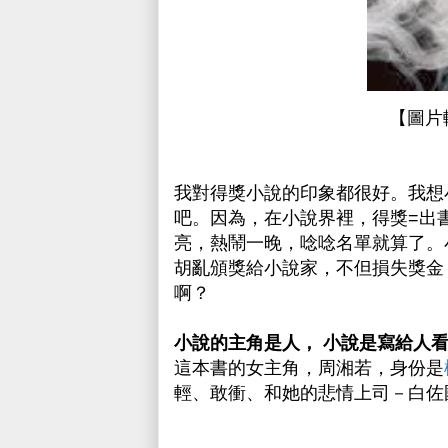
【圖片
我對得獎小說的印象都很好。我想
吧。因為，在小說界裡，得獎=出
亮，熱鬧一晚，唸唸名單就算了。
胡亂頒獎給小說家，不但損失獎金
啊？
小說的主角是人， 小說是寫給人
這本書的女主角，周湘若，身份是
輕、敢衝、和她的悲情上司－白佐