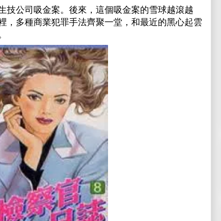
生技公司吸金案。後來，這個吸金案的雪球越滾越
裡，多種商業犯罪手法齊聚一堂，和最近的黑心起雲
。