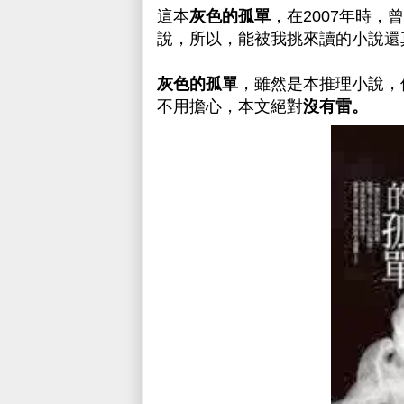
這本
灰色的孤單
，在2007年時，
說，所以，能被我挑來讀的小說還
灰色的孤單
，雖然是本推理小說，
不用擔心，本文絕對
沒有雷。