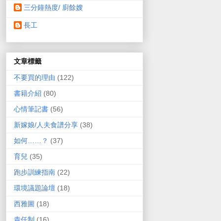
三分鐘熱度/ 廚餘嫂
長工
文章標籤
不要買的理由
(122)
書籍介紹
(80)
心情筆記書
(56)
新嫁娘/人夫食譜分享
(38)
如何……？
(37)
育兒
(35)
跑步訓練指南
(22)
環境議題論壇
(18)
西雅圖
(18)
責任制
(16)