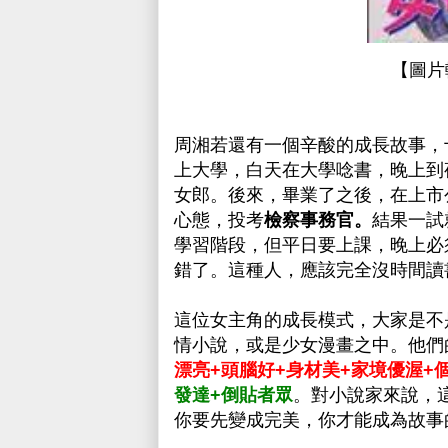
【圖片
周湘若還有一個辛酸的成長故事，
上大學，白天在大學唸書，晚上到
女郎。後來，畢業了之後，在上市
心態，投考
檢察事務官。
結果一試
學習階段，但平日要上課，晚上必
錯了。這種人，應該完全沒時間讀
這位女主角的成長模式，大家是不
情小說，或是少女漫畫之中。他們
漂亮+頭腦好+身材美+家境優渥+
發達+倒貼者眾
。對小說家來說，
你要先變成完美，你才能成為故事