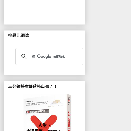
搜尋此網誌
三分鐘熱度部落格出書了！