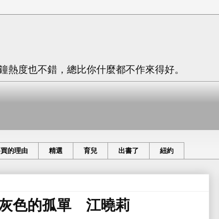
只有三分鐘熱度也不錯，總比你什麼都不作來得好。
要買的理由
精選
育兒
出書了
紐約
灰色的孤單 江曉莉