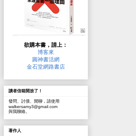
欲購本書，請上：
博客來
圓神書活網
金石堂網路書店
讀者信箱開放了！
發問、討債、閒聊，請使用
walkersamy3@gmail.com
與我聊絡。
著作人