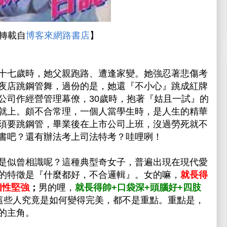
轉載自
博客來網路書店
】
十七歲時，她父親跑路、遭逢家變。她強忍著悲傷考
夜店跳鋼管舞，過份的是，她還『不小心』跳成紅牌
公司作經營管理幕僚，30歲時，抱著『姑且一試』的
就上。頗不合常理，一個人當學生時，是人生的精華
須要跳鋼管，畢業後在上市公司上班，沒過勞死就不
書吧？還有辦法考上司法特考？哇哩咧！
是似曾相識呢？這種典型奇女子，普遍出現在現代愛
的特徵是『什麼都好，不合邏輯』。女的嘛，
就長得
個性堅強
；
男的哩，
就長得帥+口袋深+頭腦好+四肢
這些人究竟是如何變得完美，都不是重點。重點是，
的主角。