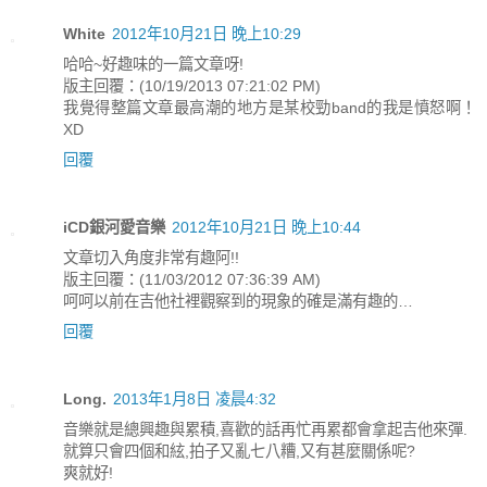
White
2012年10月21日 晚上10:29
哈哈~好趣味的一篇文章呀!
版主回覆：(10/19/2013 07:21:02 PM)
我覺得整篇文章最高潮的地方是某校勁band的我是憤怒啊！
XD
回覆
iCD銀河愛音樂
2012年10月21日 晚上10:44
文章切入角度非常有趣阿!!
版主回覆：(11/03/2012 07:36:39 AM)
呵呵以前在吉他社裡觀察到的現象的確是滿有趣的…
回覆
Long.
2013年1月8日 凌晨4:32
音樂就是總興趣與累積,喜歡的話再忙再累都會拿起吉他來彈.
就算只會四個和絃,拍子又亂七八糟,又有甚麼關係呢?
爽就好!