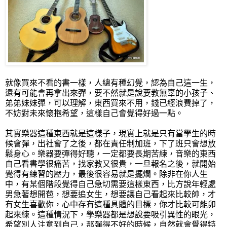
就像買來不看的書一樣，人總有種幻覺，認為自己這一生，
還有可能會再拿出來彈，要不然就是說要教無辜的小孩子、
弟弟妹妹彈，可以理解，東西買來不用，錢已經浪費掉了，
不妨對未來懷抱希望，這樣自己會覺得好過一點。
其實樂器這種東西就是這樣子，現實上就是只有當學生的時
候會彈，出社會了之後，都在責任制加班，下了班只會想放
鬆身心。樂器要彈得好聽，一定都要長期苦練，音樂的東西
自己看書學很痛苦，找家教又很貴，一旦報名之後，就開始
覺得有練習的壓力，最後很容易就是擺爛。除非在你人生
中，有某個階段覺得自己急切需要這樣東西，比方說年輕處
男急著想開苞，想要追女生，想要讓自己看起來比較帥，才
有女生喜歡你，心中存有這種具體的目標，你才比較可能卯
起來練。這種情況下，學樂器都是想說要吸引異性的眼光，
希望別人注意到自己，那彈得不好的時候，自然就會覺得特