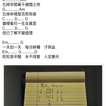
忘掉世間萬千廣闊土地
G.............. Am
忘掉命裡是否悲與喜
C......... D....... G
霧裡看花一生走萬里
C......... D....... G
但已了解不變道理
Em............ G
一天加一天 每分耕種 汗與血
Em.......... G .............D
粒粒皆辛酸 永不改變 人定勝天