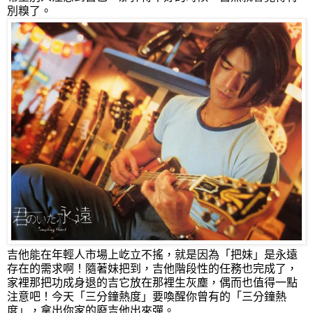
別糗了。
吉他能在年輕人市場上屹立不搖，就是因為「把妹」是永遠
存在的需求啊！隨著妹把到，吉他階段性的任務也完成了，
家裡那把功成身退的吉它放在那裡生灰塵，偶而也值得一點
注意吧！今天「三分鐘熱度」要喚醒你曾有的「三分鐘熱
度」，拿出你家的廢吉他出來彈。