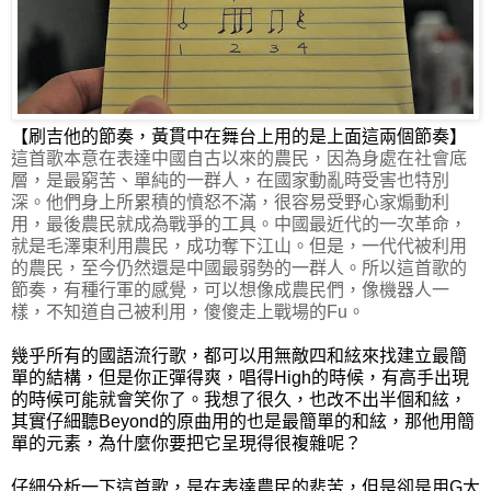
【刷吉他的節奏，黃貫中在舞台上用的是上面這兩個節奏
】
這首歌本意在表達中國自古以來的農民，因為身處在社會底
層，
是最窮苦、單純的一群人，
在國家動亂時受害也特別
深。他們身上所累積的憤怒不滿，很容易受野心家煽動利
用，最後農民就成為戰爭的工具。中國最近代的一次革命，
就是毛澤東利用農民，成功奪下江山。但是，一代代被利用
的農民，至今仍然還是中國最弱勢的一群人。所以這首歌的
節奏，有種行軍的感覺，可以想像成農民們，像機器人一
樣，不知道自己被利用，傻傻走上戰場的Fu。
幾乎所有的國語流行歌，都可以用無敵四和絃來找建立最簡
單的結構，但是你正彈得爽，唱得High的時候，有高手出現
的時候可能就會笑你了。
我想了很久，也改不出半個和絃，
其實仔細聽Beyond的原曲用的也是最簡單的和絃，那他用簡
單的元素，為什麼你要把它呈現得很複雜呢？
仔細分析一下這首歌，是在表達農民的悲苦，但是卻是用G大