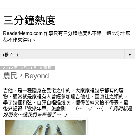
三分鐘熱度
ReaderMemo.com 作事只有三分鐘熱度也不錯，總比你什麼
都不作來得好。
▼
2012年10月21日 星期日
農民，Beyond
吉他
，是一種隱身在民宅之中的，大家家裡幾乎都有的廢
物，通常就是家裡有人曾經參加過吉他社、團康社之類的，
學了幾個和弦，自彈自唱過幾次，懶得苦練又捨不得丟。最
後只記得「歡樂年華」怎麼刷.... （～￣▽￣～）
「 我們都是
好朋友
～
讓我們來牽著手
～
...」