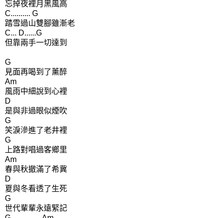
忘掉夜裡月黑風高
C.......... G
踏雪過山雙腳雖漸老
C... D......G
但靠兩手一切達到
G
見面再喝到了薰醉
Am
風雨中細說到心裡
D
是與非過眼似煙吹
G
笑淚滲進了老井裡
G
上路對唱過客鄉里
Am
春與秋撤滿了希冀
D
夏與冬看透了生死
G
世代輩輩永遠緊記
G ...............Am