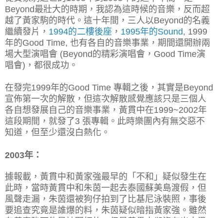
Beyond最壯大的時期，我認為這時候的音樂，反而超
越了黃家駒的時代。這十年間，三人以Beyond的名義
繼續發片，
1994的二樓後座
，
1995年的Sound
, 1999
年的Good Time,
也有各自的音樂事業，期間還開辦兩
場大型演唱會 (Beyond的精彩演唱會，Good Time演
唱會)，都很成功。
在發完1999年的Good Time 專輯之後，其實是Beyond
宣佈第一次的解散，但這次解散感覺應該只是三個人
各自想發展自己的音樂事業，
黃貫中在1999~2002年
這段期間，就發了3 張專輯。此時樂團內有無
交惡不
知道，但至少還沒白熱化。
2003年：
據報載，黃貫中和黃家強最早的「不和」疑似發生在
此時，當時黃貫中和朱茵一起去泰國蘇美島渡假，但
風聲走漏，朱茵還被狗仔拍到了
比基尼泳裝照，事後
要追查究竟是誰爆的料，朱茵疑似暗指黃家強。雖然