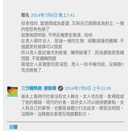
匿名
2014年7月8日 晚上7:41
但奇怪的..當媳婦成為婆婆..又與自己媳婦成為對立..一樣
的抱怨角色換了
就像無間地獄..不停反複歷史重演...哈哈
在男人眼中女人...是謎一樣的生物...很難搞懂的邏輯..不
過還是有規律可以預測
所以男人嘗試幾次失敗後...懶得搞懂了...因為婆媳是情緒
問題..不是邏輯問題
兩個女人其實要的是安慰...男人一知半解的說:..沒興趣!!
洗洗睡覺了..
三分鐘熱度/ 廚餘嫂
2014年7月9日 上午11:09
基本上舊時代社會沒有女人舞台，女人宅在家，家裡就成
了她的戰場，現代的社會，容許女人可以過得健康點，女
人有自己的夢想，也願意身體力行去追求，那就沒時間，
沒精神，沒興趣在家裡互相磨難對方。
回覆