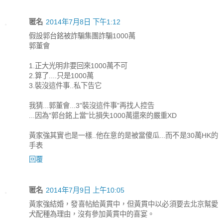
匿名
2014年7月8日 下午1:12
假設郭台銘被詐騙集團詐騙1000萬
郭董會
1.正大光明非要回來1000萬不可
2.算了....只是1000萬
3.裝沒這件事..私下告它
我猜...郭董會...3"裝沒這件事"再找人控告
...因為"郭台銘上當"比損失1000萬還來的嚴重XD
黃家強其實也是一樣..他在意的是被當傻瓜...而不是30萬HK的
手表
回覆
匿名
2014年7月9日 上午10:05
黃家強結婚，發喜帖給黃貫中，但黃貫中以必須要去北京幫愛
犬配種為理由，沒有參加黃貫中的喜宴。