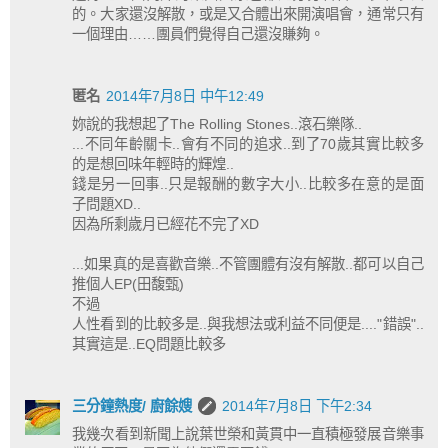
的。大家還沒解散，或是又合體出來開演唱會，通常只有
一個理由……團員們覺得自己還沒賺夠。
匿名
2014年7月8日 中午12:49
妳說的我想起了The Rolling Stones..滾石樂隊..
...不同年齡關卡..會有不同的追求..到了70歲其實比較多
的是想回味年輕時的輝煌..
錢是另一回事..只是報酬的數字大小..比較多在意的是面
子問題XD..
因為所剩歲月已經花不完了XD
...如果真的是喜歡音樂..不管團體有沒有解散..都可以自己
推個人EP(田馥甄)
不過
人性看到的比較多是..與我想法或利益不同便是...."錯誤"..
其實這是..EQ問題比較多
三分鐘熱度/ 廚餘嫂
2014年7月8日 下午2:34
我幾次看到新聞上說葉世榮和黃貫中一直積極發展音樂事