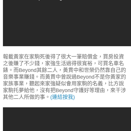
報載黃家在家駒死後得了很大一筆賠償金，買房投資
之後賺了不少錢，家強生活過得很寬裕，可買名車名
錶。而Beyond其餘二人，黃貫中和世榮仍然靠自己的
音樂事業賺錢。而黃貫中曾說過Beyond不是你黃家的
家族事業，聽起來家強疑似會用家駒的名義，比方說
家駒托夢給他，沒有把Beyond守護好等理由，來干涉
其他二人所做的事。
(連結按我)