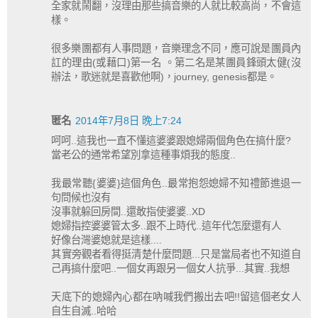
全家就鬧翻，沒理由那些搞音樂的人就比較高尚，不會這
樣。
很多樂團都有人事問題，音樂理念不同，應可說是團員內
訌的理由(或藉口)第一名 。第二名是某團員鋒頭太健(沒
辦法，歌迷就是喜歡他啊)，journey, genesis都是。
匿名
2014年7月8日 晚上7:24
呵呵..這我也一直不懂這婆婆跟媳婦兩個角色在搞什麼?
當老公的通常希望別拿這種事煩我的態度..
我最常聽{婆婆}這個角色..最常抱怨媳婦不知禮節進退一
句問候也沒有
沒事就躲回房間..還敢指使婆婆..XD
媳婦指控婆婆管太多..跟不上時代..這年代怎麼還有人
好像台灣婆媳就是這樣....
其實旁觀者看得挺清楚什麼問題...只是當局者也不知道自
己再搞什麼吧..一個女再跟另一個女人抗爭...其實..我想
天底下的媳婦內心都在吶喊我們搬出去吧!!留這個老女人
自生自滅..哈哈