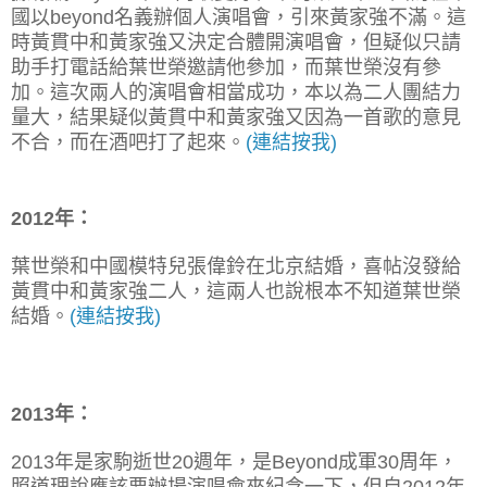
國以beyond名義辦個人演唱會，引來黃家強不滿。這
時黃貫中和黃家強又決定合體開演唱會，但疑似只請
助手打電話給葉世榮邀請他參加，而葉世榮沒有參
加。這次兩人的演唱會相當成功，本以為二人團結力
量大，結果疑似黃貫中和黃家強又因為一首歌的意見
不合，而在酒吧打了起來。
(連結按我)
2012年：
葉世榮和中國模特兒張偉鈴在北京結婚，喜帖沒發給
黃貫中和黃家強二人，這兩人也說根本不知道葉世榮
結婚。
(連結按我)
2013年：
2013年是家駒逝世20週年，是Beyond成軍30周年，
照道理說應該要辦場演唱會來紀念一下，但自2012年