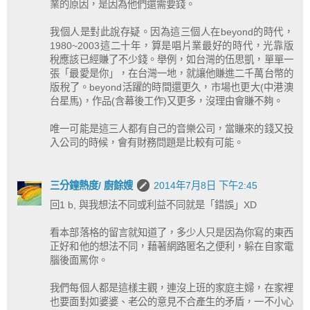
業的原因，是因為他們還需要錢。
我個人是對此說存疑。因為這三個人在beyond的時代，
1980~2003這二十年，算是唱片業最好的時代，光靠版
稅應該已經賺了不少錢。舉例，如台灣的伍思凱，單單一
張「最愛是你」，在台灣一地，就讓他賺進二千萬台幣的
版稅了。beyond活躍的時間還更久，市場也更大(中港澳
台星馬)，作品(含幕後工作)又更多，沒理由會賺不夠。
唯一可能是這三人都有自己的音樂公司，當賺來的錢又投
入公司的時候，會有財務問題是比較有可能。
三分鐘熱度/ 廚餘嫂
2014年7月8日 下午2:45
回1 b, 與我想法不同或利益不同就是「錯誤」XD
看本部落格的留言就知道了，多少人只是因為你寫的東西
正好和他的想法不同，藉著網路匿名之便利，躲在自家電
腦後面罵你。
我們每個人都是這樣主觀，連沒上班的家庭主婦，在家裡
也要面對如婆婆、老公的意見不合產生的矛盾，一不小心