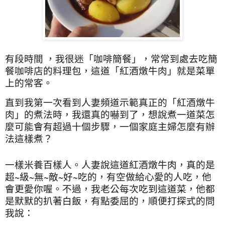
有段時間 ，我很迷「咖啡簡餐」，常常到處去吃簡
餐咖啡店的料理包，這道「紅酒燉牛肉」就是菜單
上的常客。
直到我第一次看到人妻頻道示範真正的「紅酒燉牛
肉」的煮法時，我還真的嚇到了，想說煮一道菜怎
麼可能會有超過十個步驟，一個家庭主婦怎麼有辦
法這樣煮？
一樣米養百樣人。人妻說這道紅酒燉牛肉，真的是
超~級~無~敵~好~吃的，有空做給心愛的人吃，他
會更愛你喔。不過，我老公每次吃到這道菜，他都
是默默的扒著白飯，有點委屈的，順便打探式的問
我說：