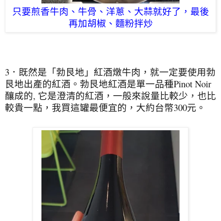
只要煎香牛肉、牛骨、洋蔥、大蒜就好了，最後
再加胡椒、麵粉拌炒
3．既然是「勃艮地」紅酒燉牛肉，就一定要使用勃
艮地出產的紅酒。勃艮地紅酒是單一品種Pinot Noir
釀成的, 它是澄清的紅酒，一般來說量比較少，也比
較貴一點，我買這罐最便宜的，大約台幣300元。