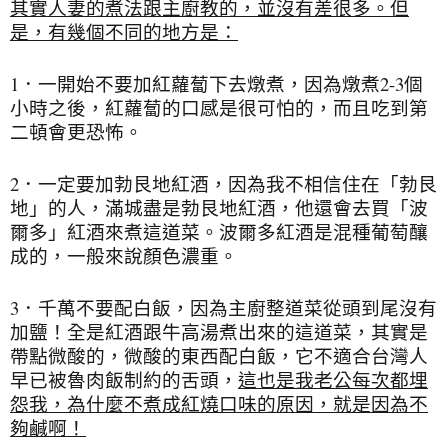
其實人妻的煮法跟主廚教的，並沒有差很多。但
是，有幾個不同的地方是：
1．一開始不要加紅蘿蔔下去燉煮，因為燉煮2-3個
小時之後，紅蘿蔔的口感是很可怕的，而且吃到第
二頓會更恐怖。
2．一定要加勃艮地紅酒，因為我不相信住在「勃艮
地」的人，滿城盡是勃艮地紅酒，他還會去買「波
爾多」紅酒來煮這道菜。波爾多紅酒是混種葡萄釀
成的，一般來說顏色濃重。
3．千萬不要配白飯，因為主廚整道菜從頭到尾沒有
加鹽！全是紅酒跟牛高湯煮出來的這道菜，其實是
帶點微酸的，微酸的東西配白飯，它不適合台灣人
早已被魯肉飯制約的舌頭，
這也是我老公每次都埋
怨我，為什麼不煮成紅燒口味的原因，就是因為不
夠鹹啊！