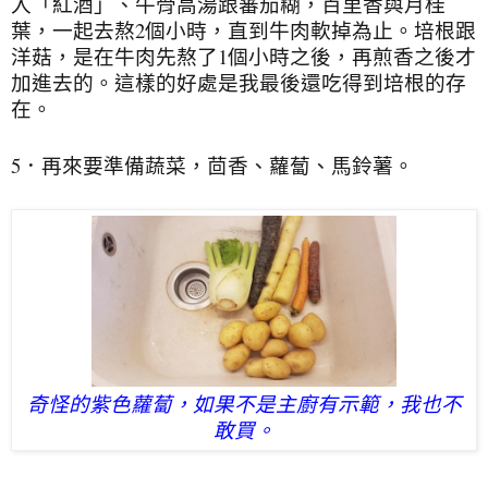
入「紅酒」、牛骨高湯跟蕃茄糊，百里香與月桂
葉，一起去熬2個小時，直到牛肉軟掉為止。培根跟
洋菇，是在牛肉先熬了1個小時之後，再煎香之後才
加進去的。這樣的好處是我最後還吃得到培根的存
在。
5．再來要準備蔬菜，茴香、蘿蔔、馬鈴薯。
奇怪的紫色蘿蔔，如果不是主廚有示範，我也不
敢買。