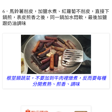
6．馬鈴薯削皮，加鹽水煮、紅蘿蔔不削皮，直接下
鍋煎，表皮煎香之後，同一鍋加水悶軟，最後加鹽
跟奶油調味
根莖類蔬菜，不要加到牛肉裡燉煮，反而要每種
分開煮熟、煎香、調味