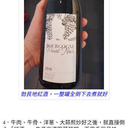
勃艮地紅酒，一整罐全倒下去煮就好
4．牛肉、牛骨、洋蔥、大蒜煎炒好之後，就直接倒