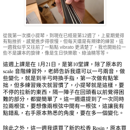
從我第一次摸小提琴，到現在已經是第12週了，上星期覺得
有點挫折，感覺進步得很慢，但每天還是有規律的練習，這
一週我似乎又往前了一點點 vibrato 更清楚了，我也開始拉一
些不是課本的旋律，像是生日快樂歌、綠油精等等。
這週上課是在 1月21日，是第10堂課，除了原本的
scale 音階練習外，老師告訴我還可以一弓兩音，做
些變化，就是到半弓時換手指，第一次做有點笨
拙，但多練習幾次就習慣了，小提琴就是這樣，要
不停的拉新的東西，隔一陣子在回頭看以前覺得困
難的部分，都變簡單了。這一週還提到了一次同時
拉兩根弦，要想像兩根弦中間有一根弦，這讓我有
點錯亂，右手原本熟悉的角度，要在多一個變化。
除此之外，這一週我還買了新的松香 Rosin，原本買