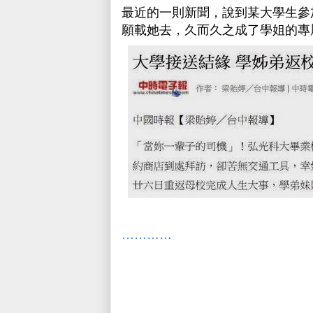
最近的
一則新聞
，說到某大學生參
願載她去，久而久之成了學姐的專
…………