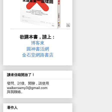
欲購本書，請上：
博客來
圓神書活網
金石堂網路書店
讀者信箱開放了！
發問、討債、閒聊，請使用
walkersamy3@gmail.com
與我聊絡。
著作人