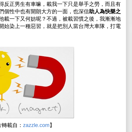
得反正男生有車嘛，載我一下只是舉手之勞，而且有
們個性中也有開朗大方的一面，也深信
助人為快樂之
他載一下又何妨呢？不過，被載習慣之後，我漸漸地
開始染上一種惡習，就是把別人當台灣大車隊，打電
片轉載自：
zazzle.com
】