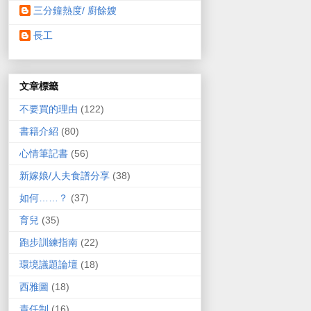
三分鐘熱度/ 廚餘嫂
長工
文章標籤
不要買的理由
(122)
書籍介紹
(80)
心情筆記書
(56)
新嫁娘/人夫食譜分享
(38)
如何……？
(37)
育兒
(35)
跑步訓練指南
(22)
環境議題論壇
(18)
西雅圖
(18)
責任制
(16)