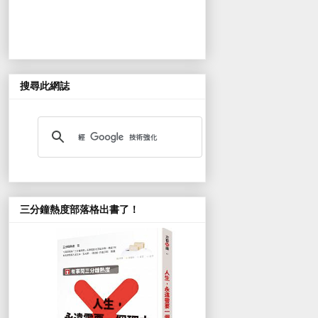
搜尋此網誌
三分鐘熱度部落格出書了！