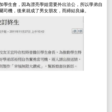
加學生會，因為漂亮學姐需要外出洽公，所以學弟自
屬司機，後來就成了男女朋友，而締結良緣。