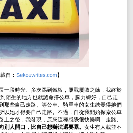
轉載自：
Sekouwrites.com
】
長一段時光。多次踢到鐵板，屢戰屢敗之餘，我終於
Map, 到陌生的地方也就認命搭公車，腳力練好，自己走
到那些自己走路、等公車、騎單車的女生總覺得她們
所以她才得要自己走路。不過，自從我開始探索公車
路上之後，我發現，原來這種感覺很快樂啊！走路、
向別人開口，比自己想辦法還要累。
女生有人載並不