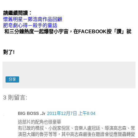
請繼續閱讀：
懷舊明星－鄭浩南作品回顧
肥皂劇心得－殺手的童話
和三分鐘熱度一起爆發小宇宙，在FACEBOOK按「讚」就
對了!
分享
3 則留言:
BIG BOSS .Jr
2011年12月7日 上午8:04
這部片的配角也很豪華
有已故的標叔、小說家倪匡、音樂人盧冠廷、導演高志森、常
演惡大嬸的魯芬等等，其中高志森最後在聽證會從應聲蟲轉變