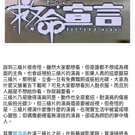
說到三級片很奇怪，雖然大家都想看，但是誰都不想成為裡
面的主角，
也會歧視
拍三級片的演員。如果人真的這麼厭惡
三級片，那明星、立委一旦有免費豔照或偷拍光碟，大家為
什麼又搶著去下載呢？可見大家都想看別人脫衣服。而且別
人越是不想給你看，你就越要看。
三級片乃是徵得演員同意，動作也全是套招，對演員的傷害
比偷拍光碟少，但三級片的演員還是要被歧視。
但奇怪的
是，三級片裡演什麼像什麼的演員，在現實生活中被當成噁
心變態；但偶像劇裡毫無演技的演員，卻成為師奶的夢中情
人。
其實
鄭浩南
在演三級片之前，在新藝城影業時，曾演過很多