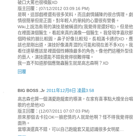
破口大罵也很噴飯XD
版主回覆：(07/12/2012 03:09:16 PM)
是啊，這部戲裡還有很多笑料，而且劇情鋪陳的很合情理。劇
情很簡單但是正面，對年輕人的單純的心靈很有營養。
Wiki上說浩南哥的演技是被稱道的(我覺得是還好啦)。但是他
在裡面演個醫生，看起來真的滿像一個醫生。我發現李嘉欣那
個時候的臉比較圓，鼻子好像比較短，長相滿卡通的XD，應
該也是剛出道，演技好像滿青澀的(可能和現在差不多XD)。我
看任達華應該是裡面個性轉換最多的角色。像他們這種外型佳
的藝人，演技還能不錯我覺得很難得囉。
我一直不知道那個應聲蟲醫生就是高志森啊？XD
回覆
BIG BOSS .Jr
2011年12月8日 凌晨3:58
高志森也算一個滿愛跑龍套的導演，在家有喜事點大嫂坐台唱
歌的也是他XD
版主回覆：(12/07/2011 07:07:03 PM)
原來那個去卡拉OK一臉悲情的人就是他啊？怪不得我覺得很
面熟。
當導演還真不錯，可以自己跑龍套又能認識很多女明星…