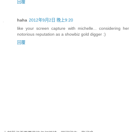
回覆
haha
2012年9月2日 晚上9:20
like your screen capture with michelle... considering her
notorious reputation as a showbiz gold digger :)
回覆