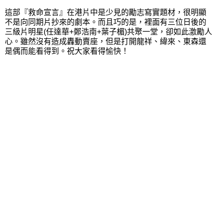
這部『救命宣言』在港片中是少見的勵志寫實題材，很明顯
不是向同期片抄來的劇本。而且巧的是，裡面有三位日後的
三級片明星
(任達華+鄭浩南+葉子楣)
共聚一堂，卻如此激勵人
心。雖然沒有造成轟動賣座，但是打開龍祥、緯來、東森還
是偶而能看得到。祝大家看得愉快！