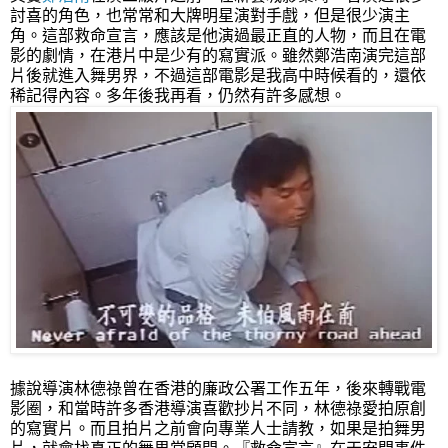
討喜的角色，也常常和大牌明星演對手戲，但是很少演主
角。這部救命宣言，應該是他演過最正直的人物，而且在電
影的劇情，在港片中是少有的寫實派。雖然鄭浩南演完這部
片後就進入舞男界，不過這部電影是我高中時候看的，還依
稀記得內容。多年後我再看，仍然有許多感想。
據說導演林德祿曾在香港的廉政公署工作五年，後來轉戰電
影圈，和當時許多香港導演喜歡抄片不同，林德祿愛拍原創
的寫實片。而且拍片之前會向專業人士請教，如果是拍舞男