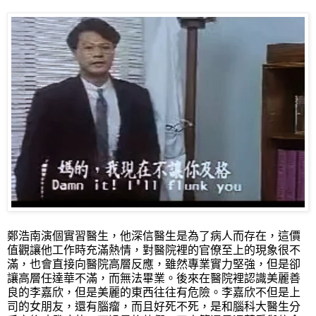
鄭浩南演個實習醫生，他深信醫生是為了病人而存在，這價
值觀讓他工作時充滿熱情，對醫院裡的官僚至上的現象很不
滿，也會直接向醫院高層反應，雖然專業實力堅強，但是卻
讓高層任達華不滿，而無法畢業。後來在醫院裡認識美麗善
良的李嘉欣，但是美麗的東西往往有危險。李嘉欣不但是上
司的女朋友，還有腦瘤，而且好死不死，是和腦科大醫生分