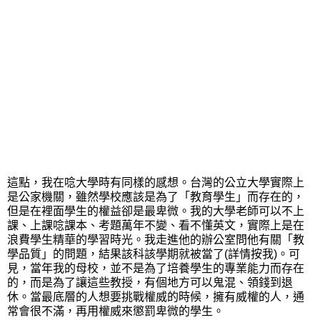
這點，我在唸大學時有同樣的感想。台灣的公立大學實際上
是公家機關，雖然學校應該是為了「教育學生」而存在的，
但是在裡面學生的權益卻是最卑微。我的大學老師可以不上
課、上課唸課本、考題萬年不變、看不懂英文，實際上是在
浪費學生精華的學習時光。我走進他的辦公室問他有關「教
學品質」的問題，結果該科該學期就被當了
(詳情按我)
。可
見，當年我的母校，並不是為了培養學生的專業能力而存在
的，而是為了讓這些教授，有個地方可以鬼混、領錢到退
休。當最底層的人想要挑戰權威的時候，擁有威權的人，通
常會很不滿，再用權威來懲罰卑微的學生。