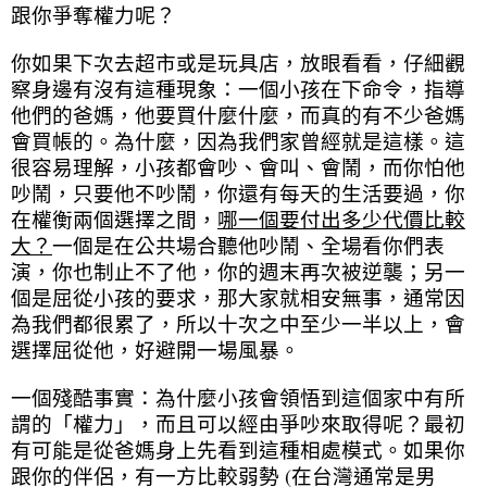
跟你爭奪權力呢？
你如果下次去超市或是玩具店，放眼看看，仔細觀
察身邊有沒有這種現象：一個小孩在下命令，指導
他們的爸媽，他要買什麼什麼，而真的有不少爸媽
會買帳的。為什麼，因為我們家曾經就是這樣。這
很容易理解，小孩都會吵、會叫、會鬧，而你怕他
吵鬧，只要他不吵鬧，你還有每天的生活要過，你
在權衡兩個選擇之間，
哪一個要付出多少代價比較
大？
一個是在公共場合聽他吵鬧、全場看你們表
演，你也制止不了他，你的週末再次被逆襲；另一
個是屈從小孩的要求，那大家就相安無事，通常因
為我們都很累了，所以十次之中至少一半以上，會
選擇屈從他，好避開一場風暴。
一個殘酷事實：為什麼小孩會領悟到這個家中有所
謂的「權力」，而且可以經由爭吵來取得呢？最初
有可能是從爸媽身上先看到這種相處模式。如果你
跟你的伴侶，有一方比較弱勢 (在台灣通常是男