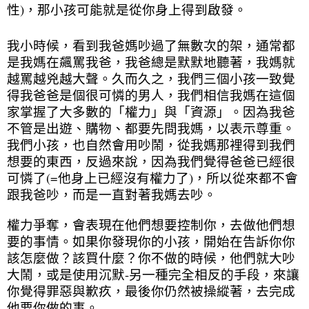
性)，那小孩可能就是從你身上得到啟發。
我小時候，看到我爸媽吵過了無數次的架，通常都
是我媽在飆罵我爸，我爸總是默默地聽著，我媽就
越罵越兇越大聲。久而久之，我們三個小孩一致覺
得我爸爸是個很可憐的男人，我們相信我媽在這個
家掌握了大多數的「權力」與「資源」。因為我爸
不管是出遊、購物、都要先問我媽，以表示尊重。
我們小孩，也自然會用吵鬧，從我媽那裡得到我們
想要的東西，反過來說，因為我們覺得爸爸已經很
可憐了(=他身上已經沒有權力了)，所以從來都不會
跟我爸吵，而是一直對著我媽去吵。
權力爭奪，會表現在他們想要控制你，去做他們想
要的事情。如果你發現你的小孩，開始在告訴你你
該怎麼做？該買什麼？你不做的時候，他們就大吵
大鬧，或是使用沉默-另一種完全相反的手段，來讓
你覺得罪惡與歉疚，最後你仍然被操縱著，去完成
他要你做的事。