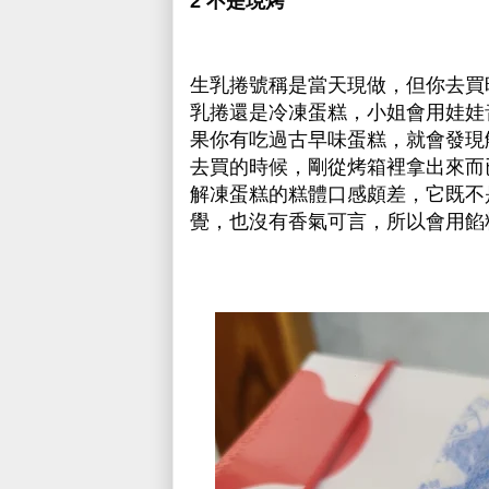
2 不是現烤
生乳捲號稱是當天現做，但你去買
乳捲還是冷凍蛋糕，小姐會用娃娃
果你有吃過古早味蛋糕，就會發現
去買的時候，剛從烤箱裡拿出來而
解凍蛋糕的糕體口感頗差，它既不
覺，也沒有香氣可言，所以會用餡