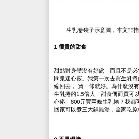
生乳卷袋子示意圖，本文非指
1 很貴的甜食
甜點對身體沒有好處，而且不是必
間鬼迷心竅。我第一次去買生乳捲
縮回去， 買一條就好。為什麼沒有
生乳捲的1.5倍大！甜食偶而買
心疼。800元買兩條生乳捲？我
回家可以煮三大鍋雞湯，全家吃原