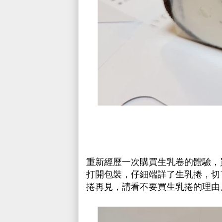
重新經歷一次購買生乳卷的體驗，
打開包裝，仔細端詳了生乳捲，切
捲再見，請看不要買生乳捲的理由