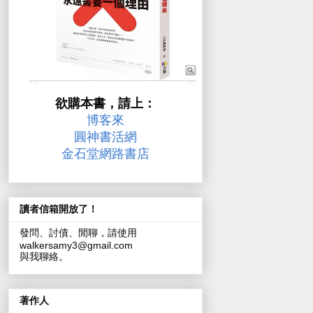
欲購本書，請上：
博客來
圓神書活網
金石堂網路書店
讀者信箱開放了！
發問、討債、閒聊，請使用
walkersamy3@gmail.com
與我聊絡。
著作人