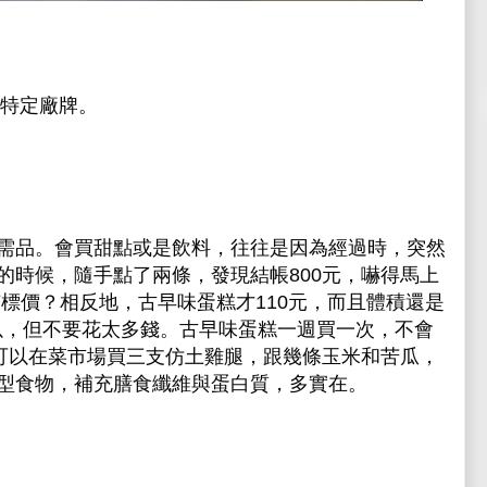
特定廠牌。
需品。會買甜點或是飲料，往往是因為經過時，突然
的時候，隨手點了兩條，發現結帳800元，嚇得馬上
標價？相反地，古早味蛋糕才110元，而且體積還是
可以，但不要花太多錢。古早味蛋糕一週買一次，不會
都可以在菜市場買三支仿土雞腿，跟幾條玉米和苦瓜，
型食物，補充膳食纖維與蛋白質，多實在。