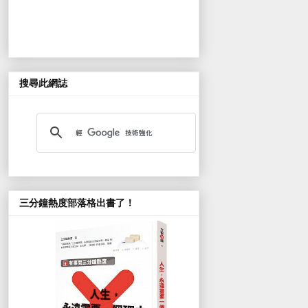
搜尋此網誌
三分鐘熱度部落格出書了！