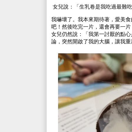
女兒說：「生乳卷是我吃過最難吃
我嚇壞了。我本來期待著，愛美食
吧！然後吃完一片，還會再要一片
女兒仍然說：「我第一討厭的點心
論，突然開啟了我的大腦，讓我重