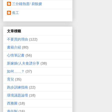
三分鐘熱度/ 廚餘嫂
長工
文章標籤
不要買的理由
(122)
書籍介紹
(80)
心情筆記書
(56)
新嫁娘/人夫食譜分享
(38)
如何……？
(37)
育兒
(35)
跑步訓練指南
(22)
環境議題論壇
(18)
西雅圖
(18)
責任制
(16)