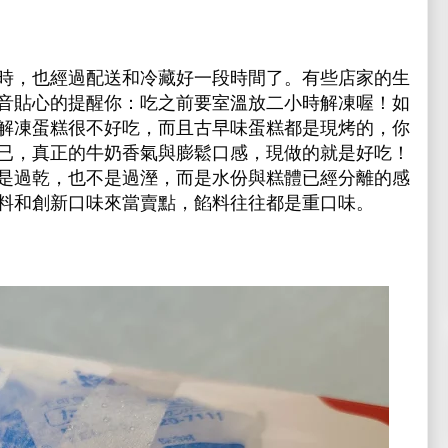
時，也經過配送和冷藏好一段時間了。有些店家的生
音貼心的提醒你：吃之前要室溫放二小時解凍喔！如
解凍蛋糕很不好吃，而且古早味蛋糕都是現烤的，你
已，真正的牛奶香氣與膨鬆口感，現做的就是好吃！
是過乾，也不是過溼，而是水份與糕體已經分離的感
料和創新口味來當賣點，餡料往往都是重口味。