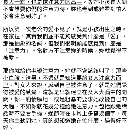
長大一點，也是搶注意力的高手
。等妳小孩長大到
不會想要你們的注意力時，妳也老到或難看到怕人
家會注意到妳了。
所以第一次老公的愛不見了，就是小孩出生之時。
在家裡，其實我們並不能夠感受到什麼是「愛」，
那是抽象的名詞，但我們很明顯能感覺到什麼是
「注意力」。
當對方不注意妳的時候，妳就覺得不
被愛
。
那你就給你老婆注意力，她就不會該該叫了！
那些
小白臉、渣男，不過就是知道要給女人注意力而
已
。對女人來說，感到自己被注意了，就是她們覺
得被愛的感覺。這就是早就建立在女人大腦中的開
關，你一廂情願地，或是粗暴的要求她改變自己的
大腦，不如你就花幾分鐘給她注意力。包括跟她講
話時不要看手機，過節時在卡片上多寫幾個字，每
天你主動問她，真的想知道她在忙什麼、過得好不
好。