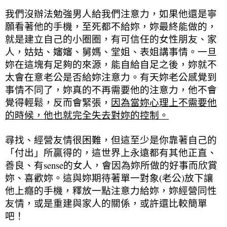
我們沒辦法勉強男人給我們注意力，如果他還是寧
願看著他的手機，至死都不給妳，妳最終能做的，
就是建立自己的小圈圈，有可信任的女性朋友、家
人，姑姑、嬸嬸、舅媽、堂姐、表姐講事情。一旦
妳在這塊有足夠的來源，能自給自足之後，妳就不
太會在意老公是否給妳注意力。有天妳老公感覺到
事情不同了，妳真的不再需要他的注意力，他不會
覺得輕鬆，反而會緊張，
因為當妳心理上不需要他
的時候，他也就完全失去對妳的控制。
尋找、經營友情很困難，但這至少是你靠著自己的
「付出」所贏得的，這世界上永遠都有其他正直、
善良、有sense的女人，會因為妳所做的好事而欣賞
妳、喜歡妳。這與妳期待著單一對象(老公)放下讓
他上癮的手機，釋放一點注意力給妳，妳經營同性
友情，或是重建與家人的關係，或許還比較簡單
吧！