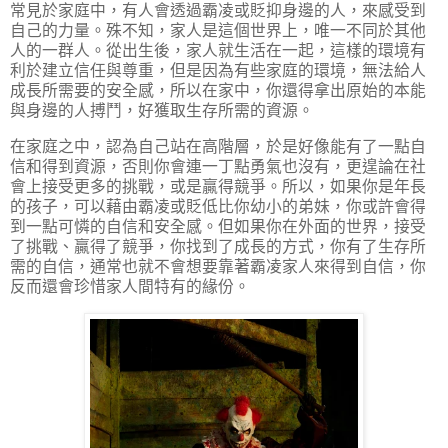
常見於家庭中，有人會透過霸凌或貶抑身邊的人，來感受到
自己的力量。殊不知，家人是這個世界上，唯一不同於其他
人的一群人。從出生後，家人就生活在一起，這樣的環境有
利於建立信任與尊重，但是因為有些家庭的環境，無法給人
成長所需要的安全感，所以在家中，你還得拿出原始的本能
與身邊的人搏鬥，好獲取生存所需的資源。
在家庭之中，認為自己站在高階層，於是好像能有了一點自
信和得到資源，否則你會連一丁點勇氣也沒有，更遑論在社
會上接受更多的挑戰，或是贏得競爭。所以，如果你是年長
的孩子，可以藉由霸凌或貶低比你幼小的弟妹，你或許會得
到一點可憐的自信和安全感。但如果你在外面的世界，接受
了挑戰、贏得了競爭，你找到了成長的方式，你有了生存所
需的自信，通常也就不會想要靠著霸凌家人來得到自信，你
反而還會珍惜家人間特有的緣份。