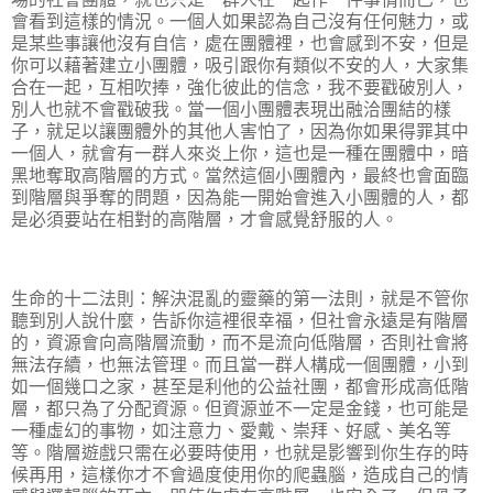
會看到這樣的情況。一個人如果認為自己沒有任何魅力，或
是某些事讓他沒有自信，處在團體裡，也會感到不安，但是
你可以藉著建立小團體，吸引跟你有類似不安的人，大家集
合在一起，互相吹捧，強化彼此的信念，我不要戳破別人，
別人也就不會戳破我。當一個小團體表現出融洽團結的樣
子，就足以讓團體外的其他人害怕了，因為你如果得罪其中
一個人，就會有一群人來炎上你，這也是一種在團體中，暗
黑地奪取高階層的方式。當然這個小團體內，最終也會面臨
到階層與爭奪的問題，因為能一開始會進入小團體的人，都
是必須要站在相對的高階層，才會感覺舒服的人。
生命的十二法則：解決混亂的靈藥的第一法則，就是不管你
聽到別人說什麼，告訴你這裡很幸福，但社會永遠是有階層
的，資源會向高階層流動，而不是流向低階層，否則社會將
無法存續，也無法管理。而且當一群人構成一個團體，小到
如一個幾口之家，甚至是利他的公益社團，都會形成高低階
層，都只為了分配資源。但資源並不一定是金錢，也可能是
一種虛幻的事物，如注意力、愛戴、崇拜、好感、美名等
等。階層遊戲只需在必要時使用，也就是影響到你生存的時
候再用，這樣你才不會過度使用你的爬蟲腦，造成自己的情