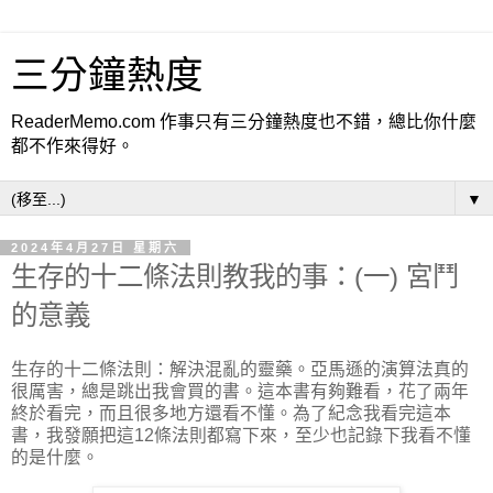
三分鐘熱度
ReaderMemo.com 作事只有三分鐘熱度也不錯，總比你什麼
都不作來得好。
▼
2024年4月27日 星期六
生存的十二條法則教我的事：(一) 宮鬥
的意義
生存的十二條法則：解決混亂的靈藥。亞馬遜的演算法真的
很厲害，總是跳出我會買的書。這本書有夠難看，花了兩年
終於看完，而且很多地方還看不懂。為了紀念我看完這本
書，我發願把這12條法則都寫下來，至少也記錄下我看不懂
的是什麼。