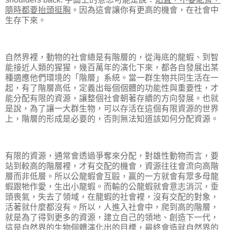
隨時都要抬頭挺胸
。因為這會讓你有更高的機會，在社會中
生存下來。
自然界裡，動物的社會總是有階層的，從海底的龍蝦、到智
能接近人類的猩猩，幾百萬年的演化下來，都各自發展出某
種適應他們環境的「階層」系統。當一群生物共同生活在一
起，有了階層高低，定義出每個個體的功能性與重要性，才
能分配有限的資源，讓整個社會朝著存續的方向發展。也就
是說，為了讓一大群生物，可以存活在這個有限資源的世界
上，階層的形成是必要的，否則無法知道該如何分配資源。
有限的資源，通常會透過爭奪來分配，對雄性動物而言，要
站到較高的階層裡，才有交配的機會，資源往往會流向高階
層而非低層。所以公龍蝦會互毆，贏的一方就會有眾多母龍
蝦跟牠作愛，生出小龍蝦。而輸的公龍蝦就會意志消沉，垂
頭喪氣，失去了領域，在龍蝦的社會裡，沒有交配的對象，
活著就什麼都沒有。所以，人進入社會中，爬到高的階層，
就是為了得到更多的資源，建立自己的領地、創造下一代，
這是自然界的生物個體演化出的目標，最終會造就自然界的