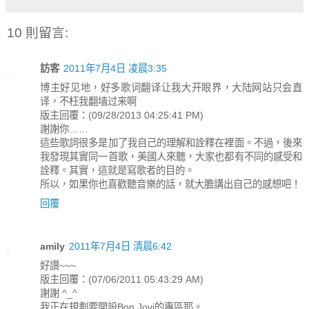
10 則留言:
訪客
2011年7月4日 凌晨3:35
博主好见地，好多歌词翻译让我大开眼界，大陆网站只会直
译，不枉我翻墙过来啊
版主回覆：(09/28/2013 04:25:41 PM)
謝謝你……
這些歌詞很多是加了我自己的理解和詮釋在裡面。不過，後來
我發現其實同一首歌，美國人來聽，大家也都有不同的感受和
詮釋。其實，這就是寫歌者的目的。
所以，如果你也喜歡聽音樂的話，就大膽講出自己的感想吧！
回覆
amily
2011年7月4日 清晨6:42
好讚~~~
版主回覆：(07/06/2011 05:43:29 AM)
謝謝 ^_^
我正在規劃要開設Bon Jovi的專區耶。