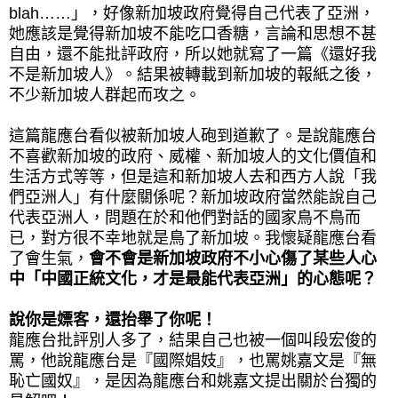
blah……」，好像新加坡政府覺得自己代表了亞洲，
她應該是覺得新加坡不能吃口香糖，言論和思想不甚
自由，還不能批評政府，所以她就寫了一篇《還好我
不是新加坡人》。結果被轉載到新加坡的報紙之後，
不少新加坡人群起而攻之。
這篇龍應台看似被新加坡人砲到道歉了。是說龍應台
不喜歡新加坡的政府、威權、新加坡人的文化價值和
生活方式等等，但是這和新加坡人去和西方人說「我
們亞洲人」有什麼關係呢？新加坡政府當然能說自己
代表亞洲人，問題在於和他們對話的國家鳥不鳥而
已，對方很不幸地就是鳥了新加坡。我懷疑龍應台看
了會生氣，
會不會是新加坡政府不小心傷了某些人心
中「中國正統文化，才是最能代表亞洲」的心態呢？
說你是嫖客，還抬舉了你呢！
龍應台批評別人多了，結果自己也被一個叫段宏俊的
罵，他說龍應台是『國際娼妓』，也罵姚嘉文是『無
恥亡國奴』，是因為龍應台和姚嘉文提出關於台獨的