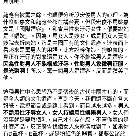
見解吧！
龍應台被罵之餘，也順便分析段宏俊罵人的心理。為
什麼姚嘉文和龍應台都在講台獨，但段宏俊不罵姚嘉
文是『國際嫖客』，卻會用性來汙辱女性，偏要說她
是『娼妓』。因為，罵女人是妓女，或是把女人賣到
妓院去折磨她，乃是中國固有的文化遺產。連表面上
看起來是罵男人的用語，比方說幹你娘、狗娘養的，
真正在汙辱的對象還是女人。你不能說男人是嫖客，
因為性對男人不能構成汙辱，性對男人象徵著征服，
是光榮啊！
所以，罵一個男人是嫖客，反而是讚美了
他。
這種男性中心思想乃不是落後的古代中國才有的，而
是全人類的文化遺產。直到今天，我們還不斷在各大
報紙、電視節目或是路上看到，而且越來越多。
男人
不斷用性汙辱女人，女人持續用性娛樂男人。
女人們
沒事就是要爆個乳，自己才有存在感，不管你賣的是
什麼產品，反正廣告找個女人來露溝就對了，如果你
有D罩杯、E罩杯，或是粉紅色的器官，都要公諸於