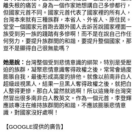
離失根的痛苦。身為一個作家她想講自己多慘都行，
但國家元首不同。國家元首代表了國家裡的所有人，
台灣本來就有三種族群，本省人、外省人、原住民。
堂堂一個國家元首跑去跟外國人去訴苦說國家裡面一
族受到另一族的踐踏有多慘啊！而不是在說自己作任
何努力，要提升族群間的和諧，要提升整個國家，那
豈不是顯得自己很無能嗎？
她是說：
台灣整個受到悲情意識的綁架，特別是受壓
迫的族群，凝聚悲情意識奪得政權之後，常常會過度
膨脹自我，最後形成高度的排他。就像以前南非白人
超級歧視黑人，結果一旦黑人奪得政權之後，就把白
人整得更慘，那白人當然就逃啊！所以這幾年台灣突
然冒出很多南非白人教英文。作為一個元首，李登輝
應該專注在維持族群間的和諧，不應該膨脹悲情意
識，對國家沒好處啊！
【GOOGLE提供的廣告】