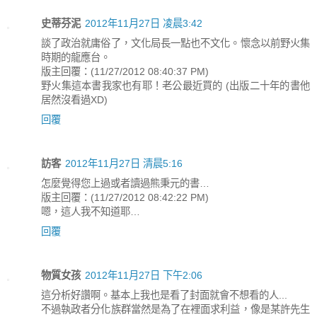
史蒂芬泥
2012年11月27日 凌晨3:42
談了政治就庸俗了，文化局長一點也不文化。懷念以前野火集
時期的龍應台。
版主回覆：(11/27/2012 08:40:37 PM)
野火集這本書我家也有耶！老公最近買的 (出版二十年的書他
居然沒看過XD)
回覆
訪客
2012年11月27日 清晨5:16
怎麼覺得您上過或者讀過熊秉元的書…
版主回覆：(11/27/2012 08:42:22 PM)
嗯，這人我不知道耶…
回覆
物質女孩
2012年11月27日 下午2:06
這分析好讚啊。基本上我也是看了封面就會不想看的人...
不過執政者分化族群當然是為了在裡面求利益，像是某許先生