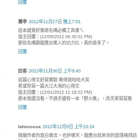
回覆
爾孝
2012年11月27日 晚上7:01
這本感覺好像是名嘴必備工具書ㄟ
版主回覆：(12/09/2012 06:30:01 PM)
那些名嘴跟龍應台罵人的功力比，真的差多了。
回覆
訪客
2012年11月30日 上午9:40
這篇心得文好寫實歐 看得我哈哈大笑
希望你寫一篇大江大海的心得文
版主回覆：(12/01/2012 11:18:22 PM)
那本我還沒看，不過手邊有一本「野火集」，改天來寫寫看
回覆
lattecocoa
2012年12月9日 上午10:24
佩服作者的直白敢言，也許哪天，龍應台就來你的部落格拜訪