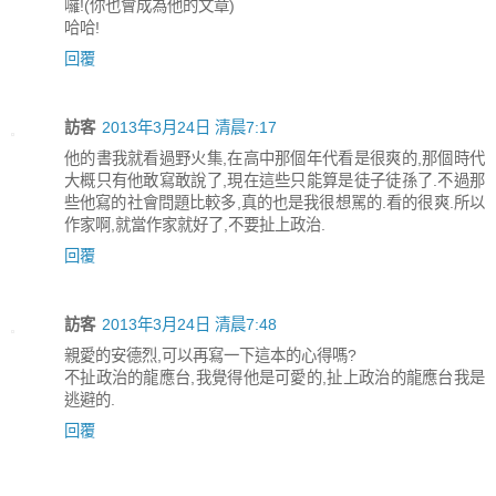
囉!(你也會成為他的文章)
哈哈!
回覆
訪客
2013年3月24日 清晨7:17
他的書我就看過野火集,在高中那個年代看是很爽的,那個時代
大概只有他敢寫敢說了,現在這些只能算是徒子徒孫了.不過那
些他寫的社會問題比較多,真的也是我很想駡的.看的很爽.所以
作家啊,就當作家就好了,不要扯上政治.
回覆
訪客
2013年3月24日 清晨7:48
親愛的安德烈,可以再寫一下這本的心得嗎?
不扯政治的龍應台,我覺得他是可愛的,扯上政治的龍應台我是
逃避的.
回覆