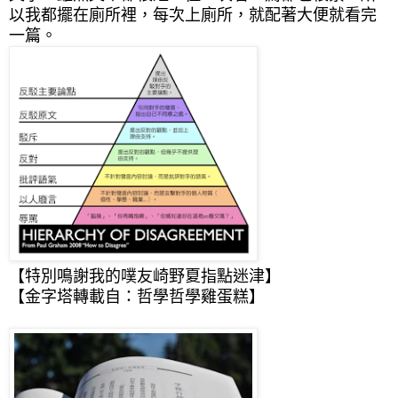
以我都擺在廁所裡，每次上廁所，就配著大便就看完
一篇。
【特別鳴謝我的噗友
崎野夏
指點迷津】
【金字塔轉載自：
哲學哲學雞蛋糕
】