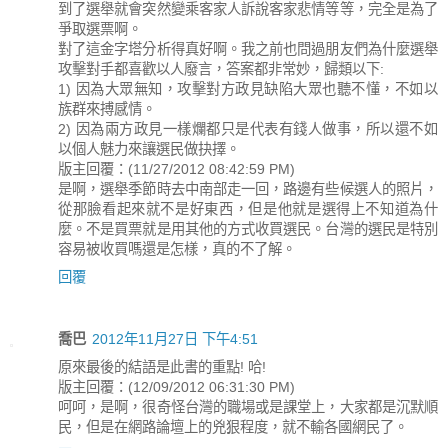
到了選舉就會突然變乘客家人訴說客家悲情等等，完全是為了
爭取選票啊。
對了這金字塔分析得真好啊。我之前也問過朋友們為什麼選舉
攻擊對手都喜歡以人廢言，答案都非常妙，歸類以下:
1) 因為大眾無知，攻擊對方政見缺陷大眾也聽不懂，不如以
族群來搏感情。
2) 因為兩方政見一樣爛都只是代表有錢人做事，所以還不如
以個人魅力來讓選民做抉擇。
版主回覆：(11/27/2012 08:42:59 PM)
是啊，選舉季節時去中南部走一回，路邊有些候選人的照片，
從那臉看起來就不是好東西，但是他就是選得上不知道為什
麼。不是買票就是用其他的方式收買選民。台灣的選民是特別
容易被收買嗎還是怎樣，真的不了解。
回覆
喬巴
2012年11月27日 下午4:51
原來最後的結語是此書的重點! 哈!
版主回覆：(12/09/2012 06:31:30 PM)
呵呵，是啊，很奇怪台灣的職場或是課堂上，大家都是沉默順
民，但是在網路論壇上的兇狠程度，就不輸各國網民了。