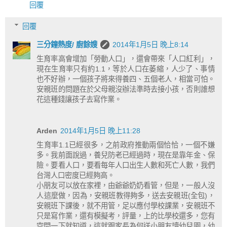
回覆
回覆
三分鐘熱度/ 廚餘嫂
2014年1月5日 晚上8:14
生育率高會增加「勞動人口」，還會帶來「人口紅利」，
現在生育率只有約1.1，等於人口在萎縮，人少了、事情
也不好辦，一個孩子將來得養四、五個老人，相當可怕。
安親班的問題在於父母親沒辦法準時去接小孩，否則誰想
花這種錢讓孩子去寫作業。
Arden
2014年1月5日 晚上11:28
生育率1.1已經很多，之前政府推動兩個恰恰，一個不嫌
多。我前面說過，養兒防老已經過時，現在是靠年金、保
險。要看人口，要看每年人口出生人數和死亡人數，我們
台灣人口密度已經夠高。
小朋友可以放在家裡，由爺爺奶奶看管，但是，一般人沒
人這麼做，因為，安親班教得夠多，送去安親班(全包)，
安親班下課後，就不用管，足以應付學校課業，安親班不
只是寫作業，還有模擬考，評量，上的比學校還多，您有
空問一下就知道，這就跟家長為何送小朋友讀幼兒園，幼