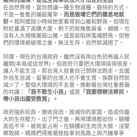
惡劣的環境，是低生育率以及人才出走的主因
在自然界裡，當你想讓一種生物滅種，最快的方式，
不是一隻隻的捕殺屠宰，
而是毀壞它們的棲息地就
好。
我阿嬤說小時候她家看得到山豬和野鳥。但現在
附近蓋滿了高樓大廈，剩下的就幾隻麻雀、蝴蝶。也
沒有人大規模屠殺山豬，或是設陷阱濫捕野鳥，但牠
們的環境被破壞之後，無法生存，自然就滅絕了。
同理，現在的台灣政府，雖然沒有用白色恐怖逼人民
離開(本島或這世界)，但政府只要把大環境搞得很差，
讓人不能生活，那台灣人就會自己想辦法跑走，去國
外自生自滅，留著的台灣人也不會生育，族群自然就
減少了。整個大環境的不友善，推動著台灣社會普遍
的共識：
「我不敢生小孩」
或是
「我要想辦法移民，
帶小孩出國受教育」。
政府強拆民房，徵收良田，毀滅你的家園，造成你龐
大的生存壓力。出了門之後，再用環境壓迫你，騎樓
高低不平，被商家占用，在騎樓剁生肉洗大腸，沒警
察取締。媽媽們得推著娃娃車到馬路上與汽機車爭