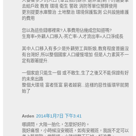
去給戶政 教育 環境 衛生 警政 消防等單位預算使用
更別提要水庫整治 土地整治 環境保護監測 公共設施維護
的費用
您以為這些錢哪裡來?人事費用佔幾成您知道嗎?
生育率+外籍人口移入-死亡率-人才流出率=人口淨成長
其中人口移入有多少是外籍勞工與新娘,教育程度普遍沒
有台灣好,所以整個國家人口緩慢增加 但是人力素質不一
定有跟著提升.
一個家庭只能生一個 或不敢生,生了之後又不能保證有好
的未來出路
整個大環境 富者恆富 窮者越窮...這樣的惡性循環早就開
始了
Arden
2014年1月7日 下午3:41
哪請問，大陸一胎化，怎麼好好的。
我好痛恨，小時候沒安親班，如有安親班，我說不定可以