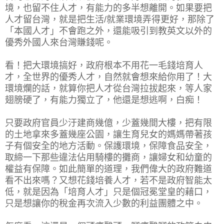
境，也留不住人才，有能力的多半想離開。如果要把
人才留台灣，就是把生活/就業環境弄得更好，那除了
「本國人才」不會跑之外，還能吸引到教英文以外的
優秀外國人來台灣賺錢呢。
看！把大環境搞好，政府根本不用花一毛錢培育人
才，全世界的優秀人才，自然就會想來給你用了！大
環境爛的話，就算你把人才從台灣拉拔起來，等人家
翅膀硬了，有能力獨立了，他還是想逃啊，白痴！
只要政府官員少汙建商幾億，少蓋幾間大樓，把有限
的土地拿來多蓋幾座公園，讓生育兒女的媽媽帶著孩
子有個安全的地方活動。保護環境，保障食品安全，
取締一下那些違法佔用騎樓的攤商，讓婦女和幼童的
權益有保障。如此簡單的道理，我們偉大的政府難道
看不出來嗎？又想花錢培養人才，若不是政府智能太
低，就是因為「培育人才」只是個冠冕堂皇的藉口，
只是想讓你的稅金再次流入少數的利益團體之中。