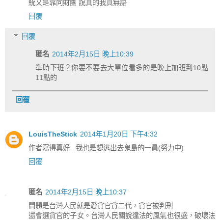
統又是靠向財團 說真的我真無語
回覆
回覆
匿名
2014年2月15日 晚上10:39
準時下班？你要不要去大單位看多的是晚上加班到10點
11點的
回覆
LouisTheStick
2014年1月20日 下午4:32
作者寫得真好...我也是想逃出去鬼島的一員(努力中)
回覆
匿名
2014年2月15日 晚上10:37
問題是台灣人民就是愛貪官貪二代，貪官被判刑
還會選貪官的子女。台灣人民關說違法的風氣也很盛，破壞法