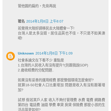
管他圓的扁的，先背再說
匿名
2014年1月8日 上午8:07
若覺得大陸好請移民去大陸體會一下!
台灣人是太多沒錯，居住品質也不佳，不只是不如美澳
吧!
Unknown
2014年1月8日 下午1:09
社會系論文在下看不少 重點是
1.台灣的人民收入有沒有提升?(別跟我說GDP)
2.歲收經費的分配問題..
如果沒有妥善的運用經費 那麼整個環境怎麼會好?
就算18-50社會人口比重增加 問題是收入有沒有跟著增
加?
試想 假若某戶人家 收入不夠付管理費 水費 電費 網路費
第四台 電話費 油錢 學費 車貸 房貸 保險費 那麼小孩的生
活品質是如何?