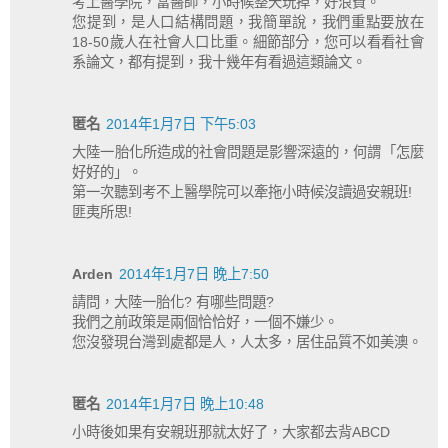
考上醫學院，當醫師，小時候整天玩掉，好浪費。
您提到，是人口結構問題，我簡單說，我們重點要放在
18-50歲人在社會人口比重。細節部分，您可以看看社會
系論文，都有提到，我十幾年有看過這類論文。
匿名
2014年1月7日 下午5:03
大陸一胎化所造成的社會問題是影響深遠的，何謂「怎麼
好好的」。
第一次聽到考不上醫學院可以牽拖小時候沒讀過安親班!
匪夷所思!
Arden
2014年1月7日 晚上7:50
請問，大陸一胎化? 有哪些問題?
我們之前政策是兩個恰恰好，一個不嫌少。
您沒發現台灣到處都是人，人太多，居住品質不如美澳。
匿名
2014年1月7日 晚上10:48
小時後如果有安親班那就太好了，大家都去背ABCD