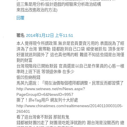
這三集是用分析/設計遊戲的經驗來分析政治結構
來找出改進政治的方法)
回覆
匿名
2014年1月12日 上午11:51
本人覺得現今所謂政策.無非是官員要貪污用的.表面說為了經
濟為了台灣 實際勒 錢都跑到自己口袋 縱使被抓包 頂多坐牢
好運就逃到國外了 這也真他嗎的輕 難道不知這些錢是台灣僅
剩的財富
台灣現階段已開始默弱 官員還是以自己是作業員的心態一樣
準時上班下班 等領退休俸 在多少
偷凹些納稅錢
馬英九還說：「現在油價每個禮拜都調整，民眾反而都習慣了
http://www.setnews.net/m/News.aspx?
PageGroupID=6&NewsID=9957
撕了！非eTag用戶 網友列十大好處
http://www.chinatimes.com/realtimenews/20140110003105-
260401
看了這台灣會不默弱 那就有鬼
錢都被財團凹走了 財團是吃乾淨就跑的 跟台灣是沒關西的 總