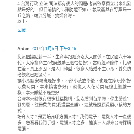
4.台灣行政 立法 司法都有很大的問題(考試監察獨立出來出發
點是好的，但目前搞的比雞肋還不如)，執政黨與在野黨是一
丘之貉，輪流分贓，搞爛台灣。
以上~
回覆
Arden
2014年1月5日 下午3:45
您這個論點對一半，生育率跟經濟沒太大關係。在民國六十年
代，大家拼命生(政府鼓勵三個恰恰好)，當時經濟條件，比現
在差。真正原因，是人口轉型，很多人結婚不生小孩，養兒防
老觀念已經過時。
讓小孩讀安親班是好事，不然小孩放學後，也是在家玩掉(好
浪費時間，拿來讀書多好)，就像大人花時間玩線上遊戲一
樣，拿來賺錢不是更好。
台灣本來就很有很多社福機構，您沒看到苗栗縣，學生營養午
餐免廢、註冊費免費(我還需查證)，這就是照顧貧窮小孩的方
式。
培育人才? 是要培育哪方面人才? 我們電子、電機人才一直很
多，您看看我們手機、電腦人才之多，連澳洲人都來台灣採購
電腦。