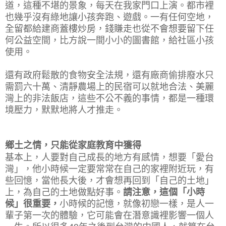
道，這種不堪的景象，每天在我家門口上演。都市裡
也幾乎沒有綠地讓小孩奔跑、遊戲。一有任何空地，
全留都給建商蓋樓炒房，錢賺走也從不會想要留下任
何公益空間，比方說一間小小的圖書館，給社區小孩
使用。
還有政府鬆散的食物安全法規，還有廠商偷排廢水只
需罰六十萬、清靜農場上的民宿可以就地合法、美麗
灣上的非法飯店，這些不公不義的事情，都是一種環
境壓力，默默地將人才推走。
鄉土之情，只能從家庭教育中獲得
基本上，人要對自己成長的地方有感情，想要「愛台
灣」，他小時候一定要常常在自己的家裡附近玩，有
些回憶，當他長大後，才會想再回到「自己的土地」
上，為自己的土地做點好事。
請注意，這個「小時
候」很重要，
小時候的記憶，就像初戀一樣，是人一
輩子第一次的體驗，它可能會在潛意識裡影響一個人