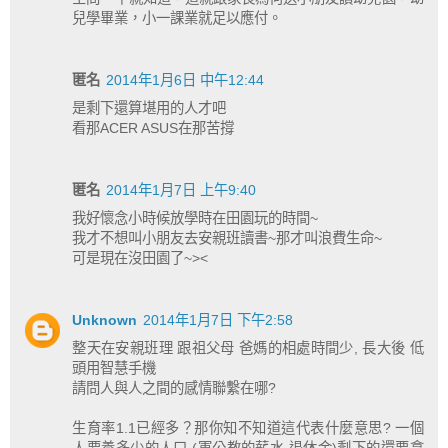
兒學畢業，小一課業就足以應付。
匿名
2014年1月6日 中午12:44
是剩下還算堪用的人才吧
看那ACER ASUS在那苦撐
匿名
2014年1月7日 上午9:40
我好懷念小時候放學時在田園玩的時間~
我才不想叫小朋友去安親班讀書~那才叫浪費生命~
可是現在沒田園了~><
Unknown
2014年1月7日 下午2:58
整天在安親班理 跟祖父母 爸媽的相處時間少, 長大後 低
頭用智慧手機
請問人與人之間的感情聯繫在哪?
生育率1.1已經多？那你知不知道這代表什麼意思? 一個
人要養多少的人口 (軍公教的薪水 退休金)剩下的還要拿