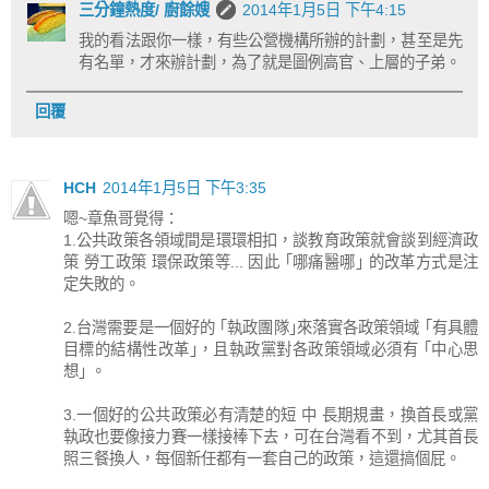
三分鐘熱度/ 廚餘嫂
2014年1月5日 下午4:15
我的看法跟你一樣，有些公營機構所辦的計劃，甚至是先
有名單，才來辦計劃，為了就是圖例高官、上層的子弟。
回覆
HCH
2014年1月5日 下午3:35
嗯~章魚哥覺得：
1.公共政策各領域間是環環相扣，談教育政策就會談到經濟政
策 勞工政策 環保政策等... 因此 ｢哪痛醫哪｣ 的改革方式是注
定失敗的。
2.台灣需要是一個好的 ｢執政團隊｣來落實各政策領域 ｢有具體
目標的結構性改革｣，且執政黨對各政策領域必須有 ｢中心思
想｣ 。
3.一個好的公共政策必有清楚的短 中 長期規畫，換首長或黨
執政也要像接力賽一樣接棒下去，可在台灣看不到，尤其首長
照三餐換人，每個新任都有一套自己的政策，這還搞個屁。