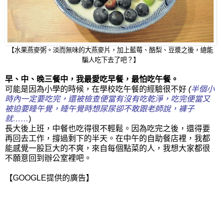
【水果燕麥粥。淡而無味的大燕麥片，加上藍莓、酪梨、豆漿之後，總能
騙人吃下去了吧？】
早、中、晚三餐中，我最愛吃早餐，最怕吃午餐。
可能是因為小學的時候，在學校吃午餐的經驗很不好
(
半個小
時內一定要吃完，還被檢查便當有沒有吃乾淨，吃完便當又
被迫要睡午覺，睡午覺時想尿尿卻不敢跟老師說，褲子
就……
)
長大後上班，中餐也吃得很不輕鬆。因為吃完之後，還得要
再回去工作，撐過剩下的半天。在中午的自助餐店裡，我都
能感覺一股巨大的不爽，來自每個點菜的人，我想大家都很
不願意回到辦公室裡吧。
【GOOGLE提供的廣告】