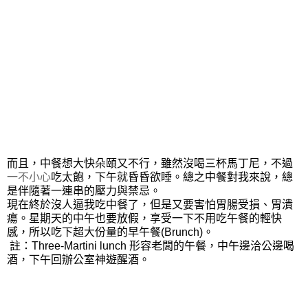
而且，中餐想大快朵頤又不行，
雖然沒喝三杯馬丁尼，不過
一不小心
吃太飽，下午就昏昏欲睡。總之中餐對我來說，總
是伴隨著一連串的壓力與禁忌。
現在終於沒人逼我吃中餐了，但是又要害怕胃腸受損、胃潰
瘍。星期天的中午也要放假，享受一下不用吃午餐的輕快
感，所以吃下超大份量的早午餐(Brunch)。
註：Three-Martini lunch 形容老闆的午餐，中午邊洽公邊喝
酒，下午回辦公室神遊醒酒。