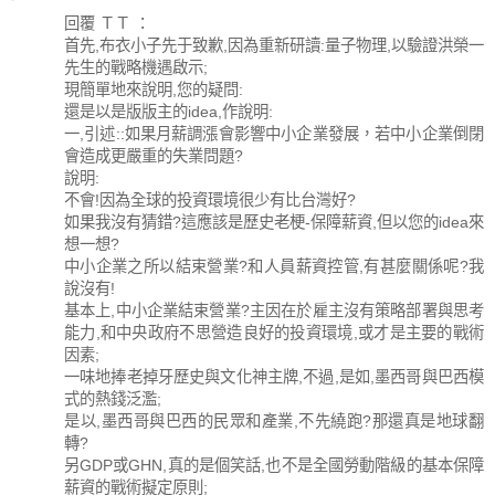
回覆 ＴＴ ：
首先,布衣小子先于致歉,因為重新研讀:量子物理,以驗證洪榮一
先生的戰略機遇啟示;
現簡單地來說明,您的疑問:
還是以是版版主的idea,作說明:
一,引述::如果月薪調漲會影響中小企業發展，若中小企業倒閉
會造成更嚴重的失業問題?
說明:
不會!因為全球的投資環境很少有比台灣好?
如果我沒有猜錯?這應該是歷史老梗-保障薪資,但以您的idea來
想一想?
中小企業之所以結束營業?和人員薪資控管,有甚麼關係呢?我
說沒有!
基本上,中小企業結束營業?主因在於雇主沒有策略部署與思考
能力,和中央政府不思營造良好的投資環境,或才是主要的戰術
因素;
一味地捧老掉牙歷史與文化神主牌,不過,是如,墨西哥與巴西模
式的熱錢泛濫;
是以,墨西哥與巴西的民眾和產業,不先繞跑?那還真是地球翻
轉?
另GDP或GHN,真的是個笑話,也不是全國勞動階級的基本保障
薪資的戰術擬定原則;