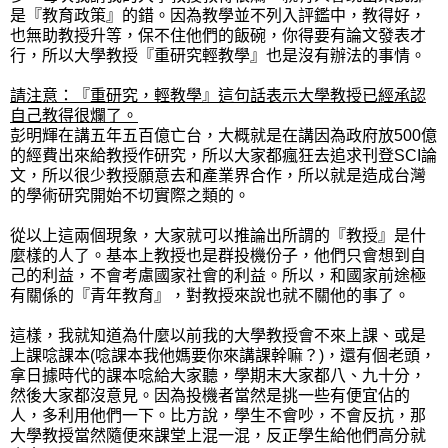
是『教育政策』的錯。因為教學並不列入評鑑中，教得好，
也無助教授升等，保不住他們的飯碗，你得要有論文發表才
行，所以大學教授『重研究輕教學』也是沒有辦法的事情。
請注意：
『重研究，輕教學』這句話表示大學教授已經承認
自己教得很爛了。
彭明輝在講五年五百億亡台，大概就是在講因為政府放500億
的經費出來給教授作研究，所以大家都瘋狂去追求刊登SCI論
文，所以很少教授願意去和產業界合作，所以就是造成台灣
的學術研究開始不切實際之類的。
從以上這兩個現象，大家就可以推論出所謂的『教授』是什
麼樣的人了。基本上教授也是群投機份子，他們只會想到自
己的利益，不會考慮國家社會的利益。所以，和國家前途極
有關係的『青年教育』，對教授來說也就不關他的事了。
這樣，我就知道為什麼以前我的大學教授會不來上課、或是
上課唸課本(唸課本我他媽要你來講課幹嘛？)，還有個老頭，
拿日據時代的課本唸給大家聽，學期末大家都八、九十分，
然後大家都沒意見。因為投機者當然是挑一些有便宜佔的
人，多利用他們一下。比方說，學生不會吵，不會反抗，那
大學教授當然隨便來課堂上混一混，反正學生
給他們高分就