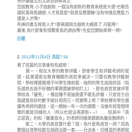
另外藉版主的文誌告訴蔡英文:
您說教育,小子說創新,一個沒有創新的教育系統是大便!也敬告
國民黨與馬總統:人才是甚麼?就是反應靈敏!沒有快速反應能力
還是人才嗎?
死捧四書五經是人才?那美國與北極熊大概掛了,可能嗎?
最後,為什麼會有怪獸家長的源由嗎?先從您開始來想一想!!
回覆
Z
2012年11月4日 清晨7:56
看了這篇的文章後有些感想：
第一，現在大學的教學評鑑，即使學生有評鑑老師的管
道，結果還是在教育機關的高官來裁決。只要在教學評鑑期
間，學校裡擺擺樣子叫學生做前面、抽到的學生說說好話（指
名道姓去說不好聽的事實還被學校盯上），那些高官就會評等
學校為「優秀」。像這種不是抽查還不匿名評鑑，只是官方自
我感覺良好的數字統計用而已。而實際上呢？學校裡有學生選
優秀老師的選拔，從一開始一年一次的頒獎，沒幾年就發現得
獎的都是同樣的人（所以也就沒再更新= =）……但其中「真
正認真」的和「嚴重放水」的老師同樣是歸類為優良教師的。
第二，大學的高官要什麼？錢。為什麼用高官一詞？因為
整個台灣學校都在搞政治那一套——分派系，同樣混的老師就