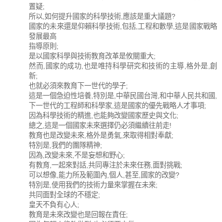
置疑;
所以,如何提升國家的科學技術,應該是重大議題?
國家的未來還是仰賴科學技術,包括,工程和數學,這是國家戰略
發展最高
指導原則;
是以國家科學與技術教育改革是攸關重大;
然而,國家的成功,也是唯持科學研究和技術的主導,格外是,創
新;
也就必須來教育下一世代的學子;
這是一個急迫性培養,特別是,中華民國台灣,和中華人民共和國,
下一世代的工程師和科學家,這是國家的優先戰略人才事項;
因為科學技術的精進,也能夠改變國家歷史與文化;
總之,這是一個國家未來選擇仍必須繼續往前走!
教育也是改變未來,格外是勇氣,來取得相對奉獻;
特別是,我們的團隊精神;
因為,改變未來,不是妄想和野心;
有教育,一起來對話,共同專注於未來任務,面對挑戰;
可以想像,能力所及範圍內,個人,甚至,國家的改變?
特別是,使用我們的技術力量來掌握在未來;
共同面對全球的不穩定;
皇天不負有心人;
教育是未來改變也是回報在責任;