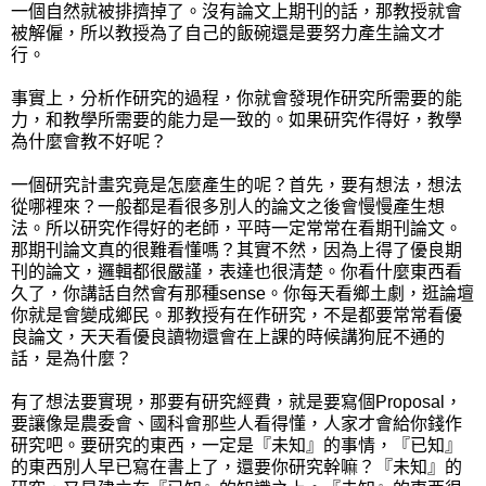
一個自然就被排擠掉了。沒有論文上期刊的話，那教授就會
被解僱，所以教授為了自己的飯碗還是要努力產生論文才
行。
事實上，分析作研究的過程，你就會發現作研究所需要的能
力，和教學所需要的能力是一致的。如果研究作得好，教學
為什麼會教不好呢？
一個研究計畫究竟是怎麼產生的呢？首先，要有想法，想法
從哪裡來？一般都是看很多別人的論文之後會慢慢產生想
法。所以研究作得好的老師，平時一定常常在看期刊論文。
那期刊論文真的很難看懂嗎？其實不然，因為上得了優良期
刊的論文，邏輯
都很嚴謹
，表達也很清楚。你看什麼東西看
久了，你講話自然會有那種sense。你每天看鄉土劇，逛論壇
你就是會變成鄉民。那教授有在作研究，不是都要常常看優
良論文，天天看優良讀物還會在上課的時候講狗屁不通的
話，是為什麼？
有了想法要實現，那要有研究經費，就是要寫個Proposal，
要讓像是農委會、國科會那些人看得懂，人家才會給你錢作
研究吧。要研究的東西，一定是『未知』的事情，『已知』
的東西別人早已寫在書上了，還要你研究幹嘛？
『未知』的