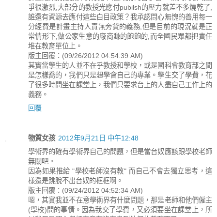
爭很激烈,大部分的教授光應付pubilsh的壓力就差不多燒乾了,
誰還有資源去應付這些白目政策？我承認問心無愧的善用每一
分經費是計畫主持人責無旁貸的義務,但是目前的現況就是正
常情形下,做公家生意的廠商賺的飽飽的,而全國民眾都把責任
堆在教育單位上。
版主回覆：(09/26/2012 04:54:39 AM)
其實當學生的人並不在乎教授和學校，或是國科會教育部之間
是怎樣喬的，我們只是想學會自己的專業。學生交了學費，花
了很多時間坐在課堂上，我們只要求台上的人盡自己工作上的
義務。
回覆
物質女孩
2012年9月21日 中午12:48
學術界的確有學術界自己的問題，但是當台奴應該跟學校老師
無關吧。
因為如果推給 "學校老師沒有教" 而自己不會去獨立思考，這
樣還是跳脫不出台奴的框框啊。
版主回覆：(09/24/2012 04:52:34 AM)
嗯，其實我並不在意學術界有什麼問題，那是老師和他們僱主
(學校)間的事情。因為我交了學費，又必須要坐在課堂上，所