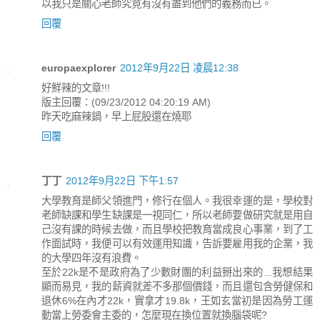
以我只是關心老師究竟有沒有盡到他們的義務而已。
回覆
europaexplorer
2012年9月22日 凌晨12:38
好鮮辣的文章!!!
版主回覆：(09/23/2012 04:20:19 AM)
昨天吃麻辣鍋，早上屁股還在燒耶
回覆
丁丁
2012年9月22日 下午1:57
大學教育是師父領進門，修行在個人。我很幸運的是，學校對
老師缺課和學生缺課是一視同仁，所以老師要做研究就是用自
己沒有課的時候去做，而且學校把教育當成良心事業，到了工
作面試時，我便可以有效運用知識，告訴要雇用我的企業，我
的大學四年沒有浪費。
至於22k是不是政府為了少數財團的利益掰出來的...我想結果
顯而易見，我的薪資就差不多那個價錢，而且還包含勞健保和
退休6%在內才22k，實拿才19.8k，王如玄當初是因為勞工運
動當上勞委會主委的，怎麼現在換位置就換腦袋呢?