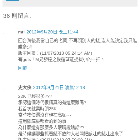
36 則留言:
mtl
2012年9月20日 晚上11:44
回台灣後我當自己的老闆,不再領別人的錢,沒人能決定我只能
賺多少!
版主回覆：(11/07/2013 05:24:14 AM)
有guts！M兄發達之後還望能提拔小的一把。
回覆
史大俠
2012年9月21日 凌晨12:18
22K 已經很多???
承認這個時代很糟真的有這麼難嗎?
我首次就業時領25K
當時物價還沒有現在高呢~~
這用腳底板都看的到的事
為什麼還有那麼多人眼睛說瞎話??
是時候讓那些抓著錢不放的大老闆把該吐的錢吐出來了