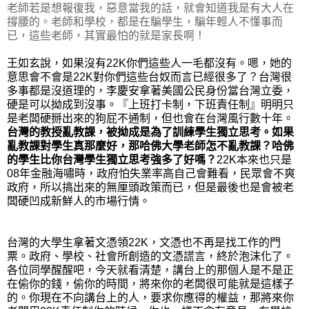
老師若是想報復我，惡意當我的話，就會知道我是有大人在
撐腰的。老師和學校，都是在騙學生，騙年輕人不懂事而
已，這些老師，其實最怕的就是家長啊！
王如玄說，如果沒有22K你們這些人一毛都沒有
。嗯，她的
意思會不會是22K對你們這些台奴而言已經很多了？台灣很
多事都是沒道理的，李慶安拿著美國公民身份當台灣立委，
硬是可以拗成到沒事。『上班打卡制，下班責任制』明明只
是老闆硬掰出來的狗屁不通制，但也會在台灣風行數十年。
台灣的教授亂教課，被拗成是為了訓練學生獨立思考。如果
亂教課對學生真那麼好，那哈佛大學老師怎不亂教課？哈佛
的學生比你台灣學生獨立思考強多了好嗎？
22K本來也只是
08年金融海嘯時，政府怕失業率高自己會難看，民眾會不爽
政府，所以搞出來的無厘頭政策而已，但是最後也是會被老
闆硬凹成新鮮人的市場行情。
台灣的大學生拿著文憑領22K，文憑也不再是找工作的門
票。政府、學校、社會所創造的文憑謊言，終於泡沫化了。
各位同學醒醒吧，今天就看清楚，講台上的那個人是不是正
在偷你的錢，偷你的時間，將來你的老闆很可能就是這樣子
的。你現在不向講台上的人，要求你應得的權益，那將來你