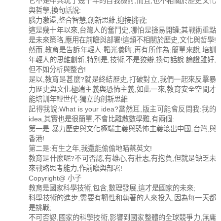
它不是中共玩了幾十年的自我檢討,而且,也不相關於歷史文化
與哲學,換句話說:
腦力激盪,整合智慧,創新思維,迎接挑戰;
這是幾十年以來,台灣人的奮鬥史,哪怕是撿易開罐;其戰術重點
是未來策略,應用在前瞻與部署!這類不相關於歷史,文化與哲學!
然而,教育是告訴年輕人:韜光養晦,再有所作為;簡單來說,培訓
年輕人的思維創新,特別是,技術,不是狡辯;換句話說:論證雖好,
但不如分析與整合!
是以,教育是甚麼?就是終結歷史,打破對立,我們一起來反擊暴
力歷史與文化極端主義與恐怖主義,如此一來,教育安全空間才
能培訓年輕世代-獨立的創新思維
記得我說:What is your idea?當然耳,版主可能會反問我:我的
idea,其實也是很簡單,不會比離散數學難,有兩個:
第一是:暴力歷史與文化極端主義與恐怖主義滾出中國,台灣,與
香港!
第二是:有生之年,我還能偷偷地瞄蔡英文!
教育是什麼呢?不可否認,有雄心,有壯志,有抱負,但就是缺乏未
來戰略思考能力,作前瞻與部署!
Copyright@ 小子
教育是國家科學技術,包含,數理發展,這才是國家的未來;
科學技術的進步,需要有韌性和執著的人來投入,因為每一天都
是挑戰;
不可否認,國家的科學技術,影響到國家整體的全球競爭力,無庸