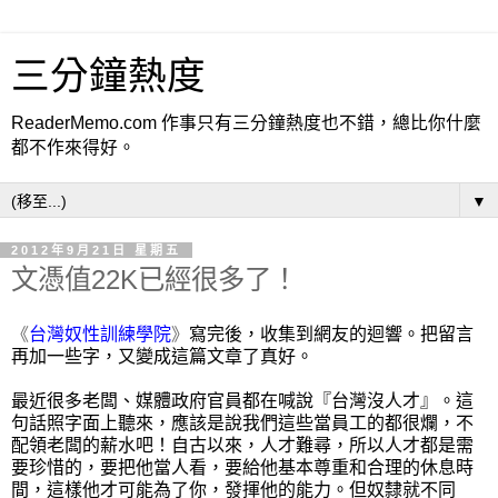
三分鐘熱度
ReaderMemo.com 作事只有三分鐘熱度也不錯，總比你什麼
都不作來得好。
▼
2012年9月21日 星期五
文憑值22K已經很多了！
《
台灣奴性訓練學院
》
寫完後，收集到網友的迴響。把留言
再加一些字，又變成這篇文章了真好。
最近很多老闆、媒體政府官員都在喊說『台灣沒人才』。
這
句話照字面上聽來，應該是說我們這些當員工的都很爛，不
配領老闆的薪水吧！自古以來，人才難尋，所以人才都是需
要珍惜的，要把他當人看，要給他基本尊重和合理的休息時
間，這樣他才可能為了你，
發揮
他的能力。
但奴隸就不同