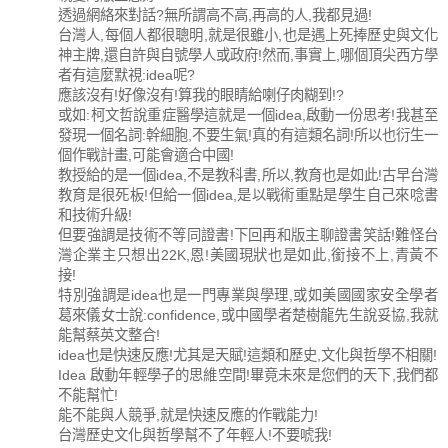
透過網絡來對話?無所謂高不高,再高的人,我都見過!
台灣人,每個人都很聰明,就是很雖小,也是遇上死捧歷史與文化
神主牌,還自許與自號學人或政府!然而,事實上,哪個頂尖西方學
者有這麼默視:idea呢?
應該沒有!好像沒有!算我的眼睛給喇仔肉糊到!?
或如:柯文哲說重症醫學這就是一個idea,啟動一份思考!我甚至
發現一個名詞:幹細胞,不要生氣!真的有這類名詞!所以也衍生一
個作戰計畫,可能會適合中國!
教授給的是一個idea,不是教科書,所以,教育也是如此!古早台灣
教育是很死板!但給一個idea,是以戰術重點是學生自己來唸書
和技術升級!
但要強調是技術不等同證書!下回再和版主聊證書笑話!難怪台
灣企業主只想出22K,恩!美國現狀也是如此,銜接不上,青黃不
接!
特別強調是idea也是一門專業與學理,或如美國國家安全學者
葛來儀女士說:confidence,或中國學者楚樹龍先生說妥協,我就
能幫蔡英文整合!
idea也是快速反應!尤其是天賦!這類和歷史,文化與哲學不相關!
Idea 啟動年輕學子的思維空間!畢竟未來是您們的天下,我們都
不能幫忙!
能不能與人競爭,就是快速反應的作戰能力!
台灣歷史文化與哲學幫不了年輕人!不要唬我!