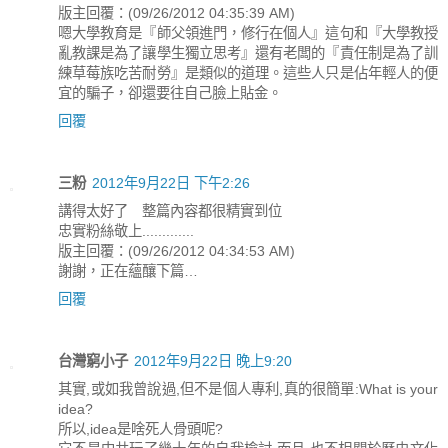
版主回覆：(09/26/2012 04:35:39 AM)
嗯大學教育是『師父領進門，修行在個人』這句和『大學教授
亂教課是為了讓學生獨立思考』還有老闆的『責任制是為了訓
練草莓族吃苦耐勞』是類似的道理。這些人只是佔年輕人的便
宜的騙子，卻還要往自己臉上貼金。
回覆
三粉
2012年9月22日 下午2:26
講得太好了 整篇內容都很精實到位
忠實粉絲敬上.............
版主回覆：(09/26/2012 04:34:53 AM)
謝謝，正在蘊釀下篇…
回覆
台灣窮小子
2012年9月22日 晚上9:20
其實,或如我曾說過,但不是個人專利,真的很簡單:What is your
idea?
所以,idea是啥死人骨頭呢?