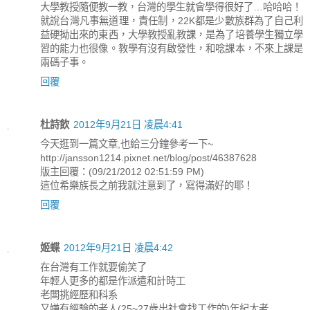
大學教授隨便教一教，台灣的學生就會學得很好了…哈哈哈！
就說台灣凡事無道理，責任制，22K都是少數族群為了自己利
益硬拗出來的東西，大學教授亂教課，是為了培養學生獨立學
習的能力也很像。教學有沒有啟發性，和唸課本，不來上課是
兩碼子事。
回覆
杜詩飲
2012年9月21日 凌晨4:41
今天逛到一篇文章,也給三分鐘參考一下~
http://jansson1214.pixnet.net/blog/post/46387628
版主回覆：(09/21/2012 02:51:59 PM)
這位希樂族長之前我就注意到了，寫得滿好的耶！
回覆
姬蝶
2012年9月21日 凌晨4:42
在台灣有工作就要偷笑了
年輕人更多的都是作派遣和計時工
老闆挑經歷和科系
又嫌有經驗的老人(25~27歲出社會找工作的)年紀太老