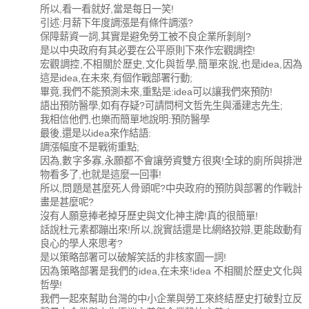
所以,看一看就好,當是每日一笑!
引述:月薪下年度調漲是有條件調漲?
保障薪資一詞,其實是避免勞工被不良企業所剝削?
是以中央政府有其必要在公平原則下來作宏觀調控!
宏觀調控,不相關於歷史,文化與哲學,簡單來說,也是idea,因為
這是idea,在未來,有個作戰部署行動;
畢竟,我們不能預測未來,重點是:idea可以讓我們來預防!
語出預防醫學,如有存疑?可請問柯文哲先生與潘建志先生;
我相信他們,也樂而簡單地說明:預防醫學
最後,還是以idea來作結語:
調漲幅度不是戰術重點;
因為,數字多寡,永願都不會讓勞資雙方很爽!全球的廁所與排泄
物看多了,也就是這麼一回事!
所以,問題是甚麼死人骨頭呢?中央政府的預防與部署的作戰計
畫是甚麼呢?
沒有人願意捧老掉牙歷史與文化神主牌!真的很簡單!
話說杜元素都蹦出來!所以,說實話還是比網絡狡辯,更能啟動有
良心的學人來思考?
是以策略部署可以破解笑話的非核家園一詞!
因為策略部署是我們的idea,在未來!idea 不相關於歷史文化與
哲學!
我們一起來幫助台灣的中小企業與勞工來終結歷史打破對立反