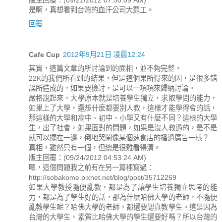
版主回覆：(09/21/2012 07:50:09 AM)
是啊，真想看到台灣的血汗公司大罷工。
回覆
Cafe Cup
2012年9月21日 凌晨12:24
其實，這篇文章的所討論到的面相，並不夠完整。
22K的我們所看到的結果，但是這個果所得來的因，是很多錯
誤所造成的，如果要檢討，是可以一項項來歸納討論。
嚴格說起來，大學原本就是培養學生獨立，求取學問的能力，
如果上了大學，還想什麼都要別人教，這樣才能學得會的話，
那這樣的大學和高中、初中、小學又有什麼不同？這樣的大學
生，出了社會，如果面對的問題，如果是沒人教過的，是不是
就可以擺在一邊，倒地哭鬧像某個速食店的播過廣告一樣？
真相，雖然只有一個，但總是很難看得清。
版主回覆：(09/24/2012 04:53:24 AM)
嗯，這個問題我之前有在另一篇裡寫過：
http://sobakome.pixnet.net/blog/post/35712269
如果大學教授隨便亂教，都是為了讓學生培養獨立思考的能
力，都是為了學生好的話，那為什麼哈佛大學的老師，不隨便
亂教學生呢？哈佛大學的老師，都還要認真教學生。這是因為
台灣的大學生，素質比哈佛大學的學生還要好嗎？所以台灣的