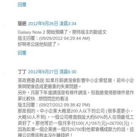
回覆
版迷
2012年9月26日 凌晨3:34
Galaxy Note 2 開始預購了，期待版主的勸退文
版主回覆：(09/26/2012 04:29:44 AM)
好啊老公說他知道了。
回覆
丁丁
2012年9月27日 清晨6:30
某政務委員說:如果月薪調漲會影響中小企業發展，若中小企
業倒閉會造成更嚴重的失業問題。
另外，月薪下年度調漲是有條件調漲，但我總覺得那條件是作
夢比較快...想問問您的看法
版主回覆：(09/27/2012 09:38:42 PM)
那是假的。中小企業大概是200人以下的公司 (很多還更小，
大概50人不到)，一個公司裡面假設大約50%的人在領最低工
資好了。那他等於一個月多付100(人)*267(元)=26700(元)，
因為如果一個企業連一個月26700對他都會構成壓力的話，這
種公司應該根本沒在賺錢吧！