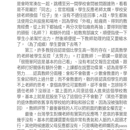
是會時常湊在一起，跳槽至另一間學校會問被問跟誰熟，看看
是不是屬於「同志」；官官相護，學生反應老師太爛，學校安
排老師換個「位子」坐，沒有不適任這回事；A錢，學生都無
法使用公共設施和場地，因為學校「外租」給廠商、得到的教
育經費，從上到下都抽成，再分次發包廠商再抽；要得到好聽
的頭銜（名師？）和額外的錢，給教育部論文，順便指使一下
學生小弟幫忙出力，然後順便提一下教師助理的錢又要縮水
了，（為了成績）學生要做下去嗎？
第三，許多教授自認是個比學生高一等的存在，認真教學
的老師被學生反控「太努力」。打混教師：一節課一章節說
「很簡單阿這是基本的自己看」、沒有考試交報告定成績、跟
老師打好關係有額外分數、上課都在說豐功偉業、認為是學不
努力……認真教師分兩種：會和不會敎書。少數會教書的，學
生會記得的上過什麼；而不會教書的，敎的很認真但學生的跟
不上老師的思考，拿個高學位可當教師，卻不會敎。怎排除不
適任老師？沒辦法，當上面的人同意這個人進來這個學校教
學，基本上就是屁股坐下佔了這個位子不會動了（某些不要臉
的退休教師依舊享有學校給的津貼和辦公室，因為沒被強制收
回），教師評等？最後審核的人可以把前面的數據全權否定。
最後，台灣學生對爛老師有實質的反應嗎？悲哀的事實是
幾乎沒有。基本的罷課還要有個非常有勇氣和人脈的人起頭才
行，其他時候連跟父母反應都沒有，只是嘴砲老師爛而求pass