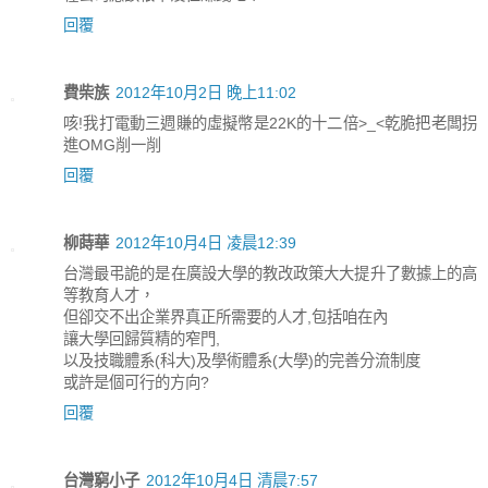
回覆
費柴族
2012年10月2日 晚上11:02
咳!我打電動三週賺的虛擬幣是22K的十二倍>_<乾脆把老闆拐
進OMG削一削
回覆
柳蒔華
2012年10月4日 凌晨12:39
台灣最弔詭的是在廣設大學的教改政策大大提升了數據上的高
等教育人才，
但卻交不出企業界真正所需要的人才,包括咱在內
讓大學回歸質精的窄門,
以及技職體系(科大)及學術體系(大學)的完善分流制度
或許是個可行的方向?
回覆
台灣窮小子
2012年10月4日 清晨7:57