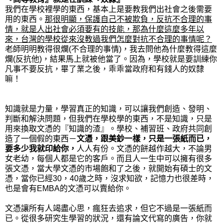
我們在學校裡學的東西，基本上是要教我們出社會之後需要
用的東西。
那很明顯，保護自己不被欺負，反抗不合理的事
情，就是人出社會必須要有的技能，那為什麼這麼多年以
來，台灣的學校從來沒教過我們怎麼對抗不合理的事情呢？
老師明明教得很爛(不合理的事情)，我去問他為什麼教得這麼
爛(反抗他)，結果馬上就被他當了。因為，學校就是要訓練你
凡事不要反抗，畢了業之後，乖乖當政府和有錢人的奴隸
嘛！
知識就是力量，學習真正的知識，可以讓我們創造、發明、
判斷和解決問題，但我們在學校學的東西，不是知識，只是
用來換取文憑的
『知識的渣』。學校、補習班、政府共同創
造了一個假的東西－
文憑，跟美鈔一樣，只是一張紙而已，
要多少我就印給你，
人人有份。文憑的餅越作越大，不論男
女老幼，每個人都是它的客戶。而且人一生中可以擁有很多
張文憑，當大學文憑的市場飽和了之後，就開始有碩士的文
憑，當你已經30，40歲之時，沒求知欲，記憶力也很差時，
也是會有EMBA的文憑可以賣給你。
文憑讓所有人竭盡心思，瘋狂去追求，但它不過是一張紙而
已。從很多研究生學習的狀況，還有論文代寫的廣告，你就