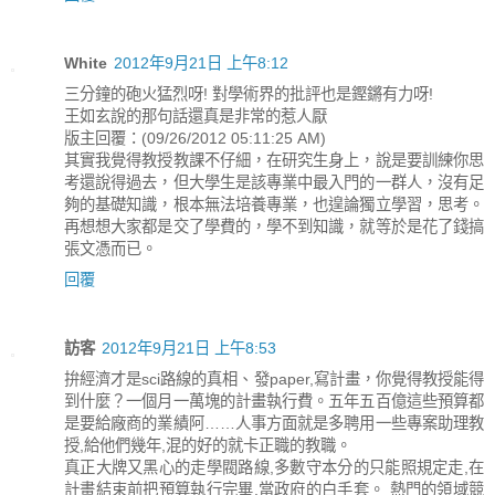
White
2012年9月21日 上午8:12
三分鐘的砲火猛烈呀! 對學術界的批評也是鏗鏘有力呀!
王如玄說的那句話還真是非常的惹人厭
版主回覆：(09/26/2012 05:11:25 AM)
其實我覺得教授教課不仔細，在研究生身上，說是要訓練你思
考還說得過去，但大學生是該專業中最入門的一群人，沒有足
夠的基礎知識，根本無法培養專業，也遑論獨立學習，思考。
再想想大家都是交了學費的，學不到知識，就等於是花了錢搞
張文憑而已。
回覆
訪客
2012年9月21日 上午8:53
拚經濟才是sci路線的真相、發paper,寫計畫，你覺得教授能得
到什麼？一個月一萬塊的計畫執行費。五年五百億這些預算都
是要給廠商的業績阿……人事方面就是多聘用一些專案助理教
授,給他們幾年,混的好的就卡正職的教職。
真正大牌又黑心的走學閥路線,多數守本分的只能照規定走,在
計畫結束前把預算執行完畢,當政府的白手套。 熱門的領域競