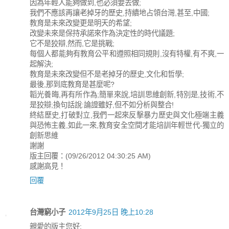
因為年輕人能夠做到,也必須要去做;
我們不應該再讓老掉牙的歷史,持續地占領台灣,甚至,中國;
教育是未來改變更是明天的希望;
改變未來是保持承諾來作為決定性的時代議題;
它不是狡辯,然而,它是挑戰;
每個人都能夠有教育公平和遵照相同規則,沒有特權,有不爽,一
起解決;
教育是未來改變但不是老掉牙的歷史,文化和哲學;
最後,那到底教育是甚麼呢?
韜光養晦,再有所作為;簡單來說,培訓思維創新,特別是,技術,不
是狡辯;換句話說:論證雖好,但不如分析與整合!
終結歷史,打破對立,我們一起來反擊暴力歷史與文化極端主義
與恐怖主義,如此一來,教育安全空間才能培訓年輕世代-獨立的
創新思維
謝謝
版主回覆：(09/26/2012 04:30:25 AM)
感謝高見！
回覆
台灣窮小子
2012年9月25日 晚上10:28
親愛的版主您好: