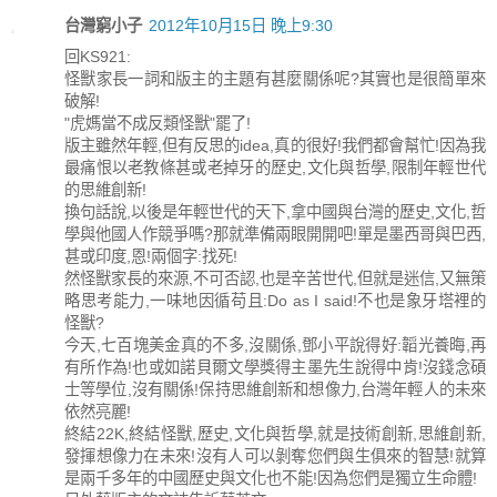
台灣窮小子
2012年10月15日 晚上9:30
回KS921:
怪獸家長一詞和版主的主題有甚麼關係呢?其實也是很簡單來
破解!
"虎媽當不成反類怪獸"罷了!
版主雖然年輕,但有反思的idea,真的很好!我們都會幫忙!因為我
最痛恨以老教條甚或老掉牙的歷史,文化與哲學,限制年輕世代
的思維創新!
換句話說,以後是年輕世代的天下,拿中國與台灣的歷史,文化,哲
學與他國人作競爭嗎?那就準備兩眼開開吧!單是墨西哥與巴西,
甚或印度,恩!兩個字:找死!
然怪獸家長的來源,不可否認,也是辛苦世代,但就是迷信,又無策
略思考能力,一味地因循苟且:Do as I said!不也是象牙塔裡的
怪獸?
今天,七百塊美金真的不多,沒關係,鄧小平說得好:韜光養晦,再
有所作為!也或如諾貝爾文學獎得主墨先生說得中肯!沒錢念碩
士等學位,沒有關係!保持思維創新和想像力,台灣年輕人的未來
依然亮麗!
終結22K,終結怪獸,歷史,文化與哲學,就是技術創新,思維創新,
發揮想像力在未來!沒有人可以剝奪您們與生俱來的智慧!就算
是兩千多年的中國歷史與文化也不能!因為您們是獨立生命體!