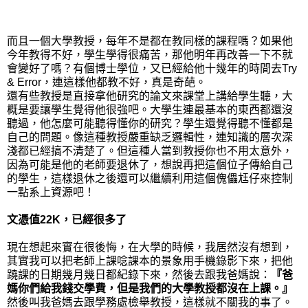
而且一個大學教授，每年不是都在教同樣的課程嗎？如果他
今年教得不好，學生學得很痛苦，那他明年再改善一下不就
會變好了嗎？有個博士學位，又已經給他十幾年的時間去Try
& Error，連這樣他都教不好，真是奇葩。
還有些教授是直接拿他研究的論文來課堂上講給學生聽，大
概是要讓學生覺得他很強吧。大學生連最基本的東西都還沒
聽過，他怎麼可能聽得懂你的研究？學生還覺得聽不懂都是
自己的問題。像這種教授嚴重缺乏邏輯性，連知識的層次深
淺都已經搞不清楚了。但這種人當到教授你也不用太意外，
因為可能是他的老師要退休了，想說再把這個位子傳給自己
的學生，這樣退休之後還可以繼續利用這個傀儡尪仔來控制
一點系上資源吧！
文憑值22K，已經很多了
現在想起來實在很後悔，在大學的時候，我居然沒有想到，
其實我可以把老師上課唸課本的景象用手機錄影下來，把他
蹺課的日期幾月幾日都紀錄下來，然後去跟我爸媽說：
『爸
媽你們給我錢交學費，但是我們的大學教授都沒在上課。』
然後叫我爸媽去跟學務處檢舉教授，
這樣就不關我的事了
。