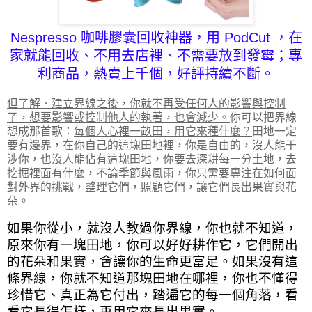
Nespresso 咖啡膠囊
回收神器，用 PodCut ，在
家就能回收、不用去店裡、不需要放到發霉；專
利商品，熱賣上千個，好評持續不斷。
但了解、建立界線之後，你就不再受任何人的影響與控制
了，想要影響或控制他人的執著，也會減少。
你可以把界線
想成那首歌：
每個人心裡一畝田，用它來種什麼？
田地一定
要有邊界，在你自己的這塊田地裡，你是自由的，沒人能干
涉你，也沒人能佔有這塊田地，你要去深耕每一分土地，去
挖掘裡面有什麼，不論季節與風雨，
你只需要專注在如何面
對外界的挑戰
，整理它們，照顧它們，讓它們長出果實與花
朵。
如果你從小，就沒人教過你界線，你也就不知道，
原來你有一塊田地，你可以好好耕作它，它們開出
的花朵和果實，會讓你的生命更富足。如果沒有這
條界線，你就不知道那塊田地在哪裡，你也不懂得
珍惜它、真正為它付出，踏遍它的每一個角落，看
看它長得怎樣，再用它來長出果實。