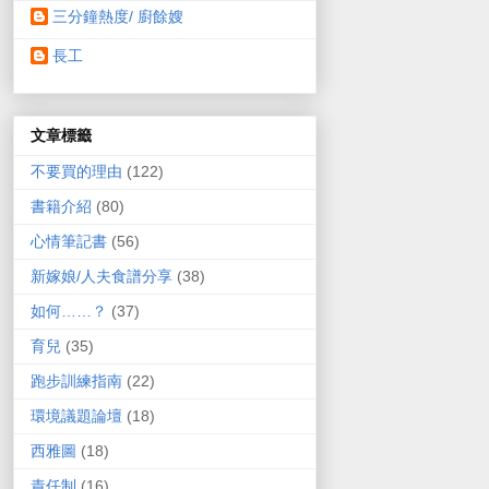
三分鐘熱度/ 廚餘嫂
長工
文章標籤
不要買的理由
(122)
書籍介紹
(80)
心情筆記書
(56)
新嫁娘/人夫食譜分享
(38)
如何……？
(37)
育兒
(35)
跑步訓練指南
(22)
環境議題論壇
(18)
西雅圖
(18)
責任制
(16)