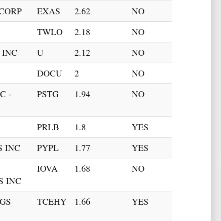
 CORP
EXAS
2.62
NO
TWLO
2.18
NO
 INC
U
2.12
NO
DOCU
2
NO
C -
PSTG
1.94
NO
PRLB
1.8
YES
 INC
PYPL
1.77
YES
IOVA
1.68
NO
S INC
GS
TCEHY
1.66
YES