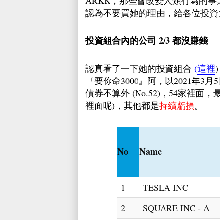
ARKK，那些會改變人類行為的事業
認為不要買她的理由，給各位投資
投資組合內的公司 2/3 都沒賺錢
認真看了一下她的投資組合
(
這裡
『要你命3000』阿，以2021年
債券不算外 (No.52)，54家裡
裡面呢)，其他都是
持續虧損
。
No
Name
1
TESLA INC
2
SQUARE INC - A