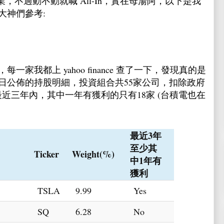
，不過動不動就喊 All-In，實在母湯阿，以下是我
大神們參考:
)，每一家我都上 yahoo finance 查了一下，發現真的是
3月5日公佈的持股明細，投資組合共55家公司，扣除政府
面，最近三年內，其中一年有獲利的只有18家 (台積電也在
最近3年
至少其
Ticker
Weight(%)
中1年有
獲利
TSLA
9.99
Yes
SQ
6.28
No