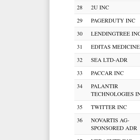
28
2U INC
29
PAGERDUTY INC
30
LENDINGTREE IN
31
EDITAS MEDICINE
32
SEA LTD-ADR
33
PACCAR INC
34
PALANTIR
TECHNOLOGIES I
35
TWITTER INC
36
NOVARTIS AG-
SPONSORED ADR