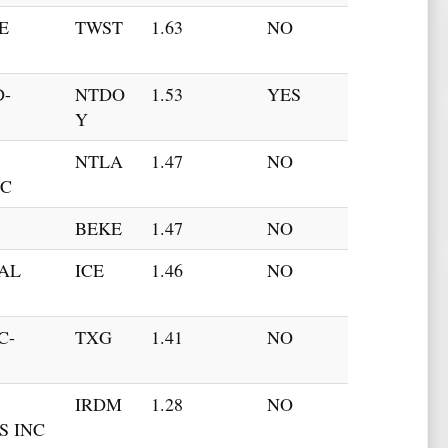
E
TWST
1.63
NO
D-
NTDO
1.53
YES
Y
NTLA
1.47
NO
NC
BEKE
1.47
NO
AL
ICE
1.46
NO
C-
TXG
1.41
NO
IRDM
1.28
NO
S INC