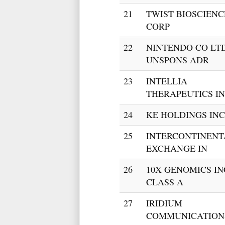
21
TWIST BIOSCIENC
CORP
22
NINTENDO CO LT
UNSPONS ADR
23
INTELLIA
THERAPEUTICS I
24
KE HOLDINGS INC
25
INTERCONTINENT
EXCHANGE IN
26
10X GENOMICS IN
CLASS A
27
IRIDIUM
COMMUNICATION