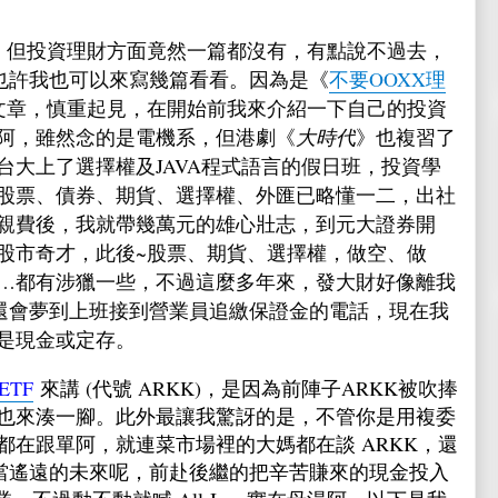
題，但投資理財方面竟然一篇都沒有，有點說不過去，
投資，也許我也可以來寫幾篇看看。因為是《
不要OOXX理
的文章，慎重起見，在開始前我來介紹一下自己的投資
阿，雖然念的是電機系，但港劇《
大時代
》也複習了
台大上了選擇權及JAVA程式語言的假日班，投資學
股票、債券、期貨、選擇權、外匯已略懂一二，出社
親費後，我就帶幾萬元的雄心壯志，到元大證券開
股市奇才，此後~股票、期貨、選擇權，做空、做
圾基金…都有涉獵一些，不過這麼多年來，發大財好像離我
我還會夢到上班接到營業員追繳保證金的電話，現在我
是現金或定存。
ETF
來講 (代號 ARKK)，是因為前陣子ARKK被吹捧
也來湊一腳。此外最讓我驚訝的是，不管你是用複委
都在跟單阿，就連菜市場裡的大媽都在談 ARKK，還
相當遙遠的未來呢，前赴後繼的把辛苦賺來的現金投入