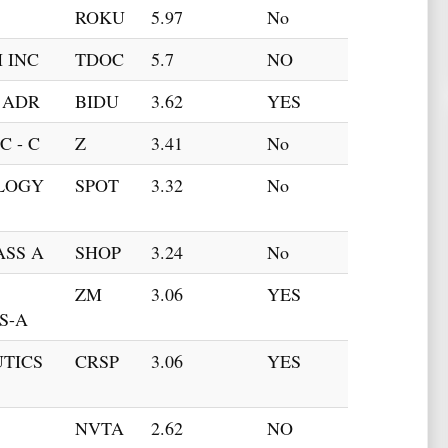
ROKU
5.97
No
 INC
TDOC
5.7
NO
N ADR
BIDU
3.62
YES
C - C
Z
3.41
No
LOGY
SPOT
3.32
No
ASS A
SHOP
3.24
No
ZM
3.06
YES
S-A
UTICS
CRSP
3.06
YES
NVTA
2.62
NO