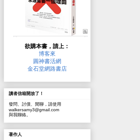
欲購本書，請上：
博客來
圓神書活網
金石堂網路書店
讀者信箱開放了！
發問、討債、閒聊，請使用
walkersamy3@gmail.com
與我聊絡。
著作人