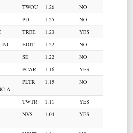
TWOU
1.26
NO
PD
1.25
NO
C
TREE
1.23
YES
 INC
EDIT
1.22
NO
SE
1.22
NO
PCAR
1.16
YES
PLTR
1.15
NO
NC-A
TWTR
1.11
YES
NVS
1.04
YES