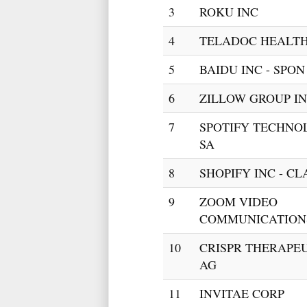
3
ROKU INC
4
TELADOC HEALTH
5
BAIDU INC - SPO
6
ZILLOW GROUP IN
7
SPOTIFY TECHNO
SA
8
SHOPIFY INC - CL
9
ZOOM VIDEO
COMMUNICATION
10
CRISPR THERAPE
AG
11
INVITAE CORP