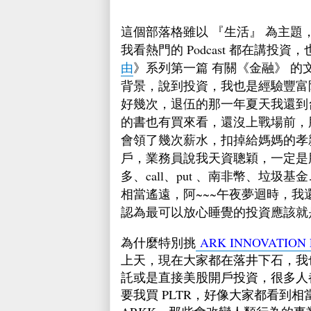
這個部落格雖以 『生活』 為主
我看熱門的 Podcast 都在講
由
》系列第一篇 有關《金融》 
背景，說到投資，我也是經驗豐富
好幾次，退伍的那一年夏天我還到
的書也有買來看，還沒上戰場前，
會領了幾次薪水，扣掉給媽媽的孝
戶，業務員說我天資聰穎，一定是
多、call、put 、南非幣、垃
相當遙遠，阿~~~午夜夢迴時，
認為最可以放心睡覺的投資應該就
為什麼特別挑
ARK INNOVATION 
上天，現在大家都在落井下石，我
託或是直接美股開戶投資，很多人
要我買 PLTR，好像大家都看到