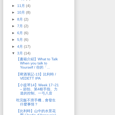
►
11月
(4)
►
10月
(8)
►
8月
(2)
►
7月
(2)
►
6月
(6)
►
5月
(6)
►
4月
(17)
▼
3月
(14)
【書籍介紹】What to Talk
When you talk to
Yourself / 你的「...
【啤酒筆記-13】比利時 /
VEDETT IPA
【小提琴14】Week 17~21
– 節拍、第4根手指、力
道的控制、一弓八音
吃完飯不滑手機，會發生
什麼事情？
【比利時】山中的水景花