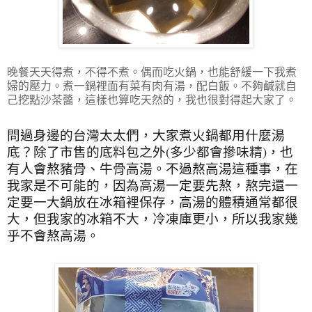
晚餐天天得煮，不得不煮。偶而吃火鍋，也能舒緩一下我煮
婦的壓力。煮一鍋裡面有菜有肉有湯，配白飯。不夠鹹就自
己挖點沙茶醬，這樣也算吃天然的，我也很對得起大家了。
問過身邊的台灣太太們，大家煮火鍋都用什麼湯
底？除了市售的底料包之外(多少都會摻味精)，也
有人會熬豬骨、牛骨高湯。不過熬高湯這種事，在
我家是不可能的，因為高湯一定要先熬，熬完還一
定要一大鍋放在冰箱裡保存，高湯的體積通常都很
大，但我家的冰箱不大，冷凍庫更小，所以我家幾
乎不會熬高湯。