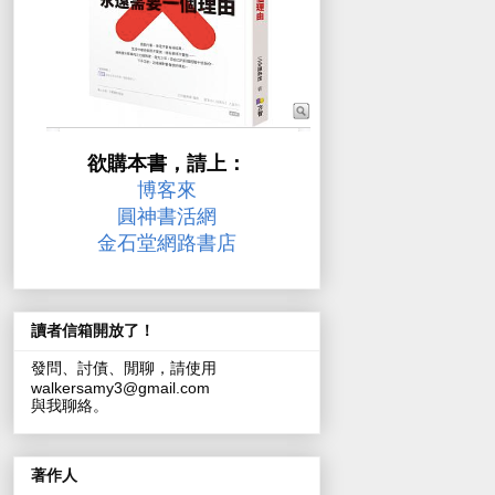
欲購本書，請上：
博客來
圓神書活網
金石堂網路書店
讀者信箱開放了！
發問、討債、閒聊，請使用
walkersamy3@gmail.com
與我聊絡。
著作人