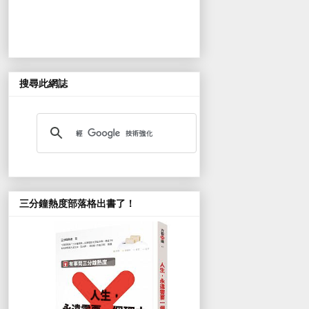
搜尋此網誌
三分鐘熱度部落格出書了！