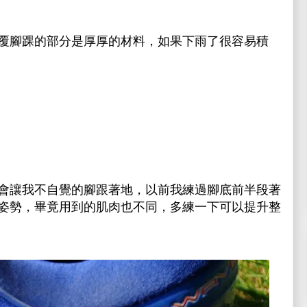
覆腳踝的部分是厚厚的材料，如果下雨了很容易積
會讓我不自覺的腳跟著地，以前我練過腳底前半段著
姿勢，畢竟用到的肌肉也不同，多練一下可以提升整