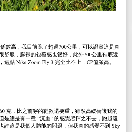
係數高，我目前跑了超過700公里，可以證實這是真
很舒服，腳裸的包覆感也很好，此外700公里鞋底還
Nike Zoom Fly 3 完全比不上，CP值頗高。
近 760 克，比之前穿的鞋款還要重，雖然高緩衝讓我的
是總是有一種 “沉重” 的感覺感揮之不去，跑越遠
許這是我個人體能的問題，但我真的感覺不到 Sky