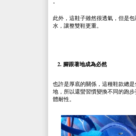
。
此外，這鞋子雖然很透氣，但是包
水，讓整雙鞋更重。
2. 腳跟著地成為必然
也許是厚底的關係，這種鞋款總是
地，所以還蠻習慣變換不同的跑步
體耐性。