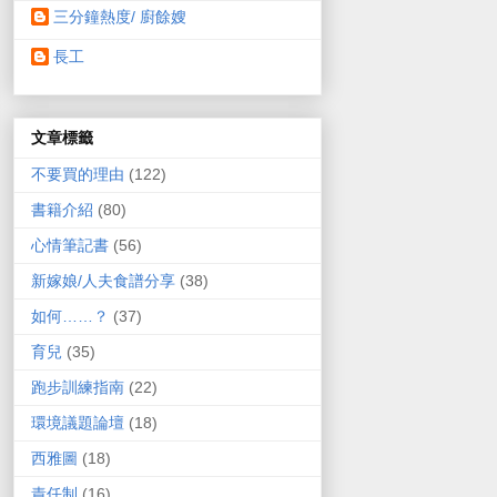
三分鐘熱度/ 廚餘嫂
長工
文章標籤
不要買的理由
(122)
書籍介紹
(80)
心情筆記書
(56)
新嫁娘/人夫食譜分享
(38)
如何……？
(37)
育兒
(35)
跑步訓練指南
(22)
環境議題論壇
(18)
西雅圖
(18)
責任制
(16)