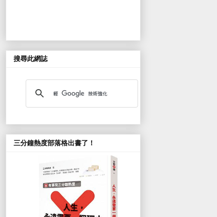
搜尋此網誌
三分鐘熱度部落格出書了！