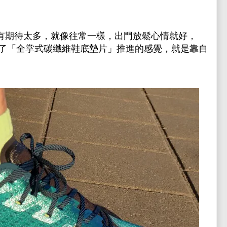
時我沒有期待太多，就像往常一樣，出門放鬆心情就好，
了「全掌式碳纖維鞋底墊片」推進的感覺，就是靠自