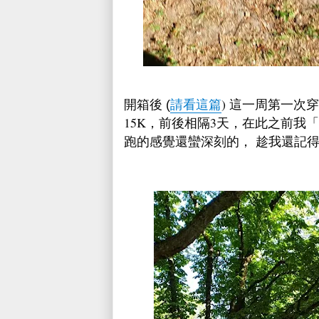
請看這篇
) 這一周第一次穿 Ni
開箱後 (
15K，前後相隔3天，在此之前我
跑的感覺還蠻深刻的， 趁我還記