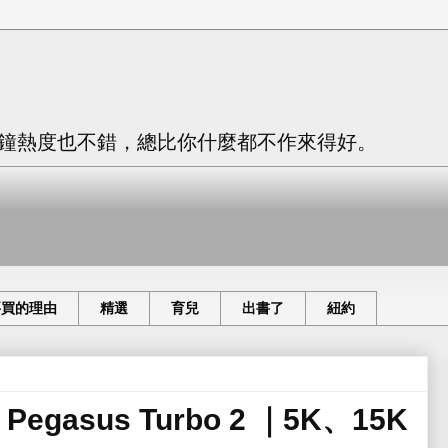
只有三分鐘熱度也不錯，總比你什麼都不作來得好。
要買的理由
精選
育兒
出書了
紐約
Pegasus Turbo 2 ｜5K、15K