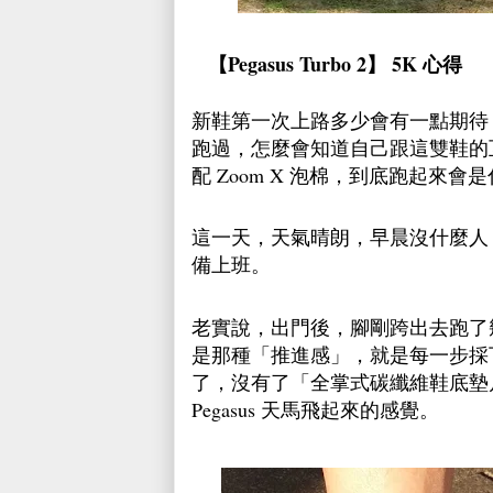
【Pegasus Turbo 2】 5K 心得
新鞋第一次上路多少會有一點期待，不
跑過，怎麼會知道自己跟這雙鞋的互動會
配 Zoom X 泡棉，到底跑起來
這一天，天氣晴朗，早晨沒什麼人，
備上班。
老實說，出門後，腳剛跨出去跑了
是那種「推進感」，就是每一步採
了，沒有了「全掌式碳纖維鞋底墊
Pegasus 天馬飛起來的感覺。