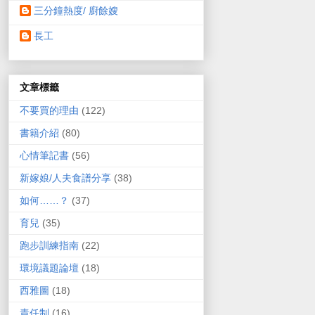
三分鐘熱度/ 廚餘嫂
長工
文章標籤
不要買的理由
(122)
書籍介紹
(80)
心情筆記書
(56)
新嫁娘/人夫食譜分享
(38)
如何……？
(37)
育兒
(35)
跑步訓練指南
(22)
環境議題論壇
(18)
西雅圖
(18)
責任制
(16)