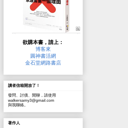
欲購本書，請上：
博客來
圓神書活網
金石堂網路書店
讀者信箱開放了！
發問、討債、閒聊，請使用
walkersamy3@gmail.com
與我聊絡。
著作人